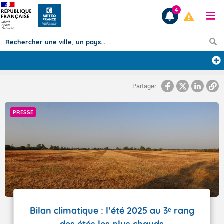
4
Prévisions
Partager
TOUS LES RÉSULTATS
PRESSE
Articles
Bilan climatique : l’été 2025 au 3ᵉ rang