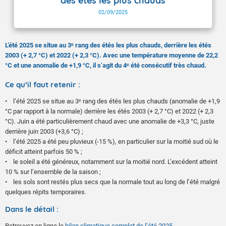
des étés les plus chauds
02/09/2025
L’été 2025 se situe au 3ᵉ rang des étés les plus chauds, derrière les étés
2003 (+ 2,7 °C) et 2022 (+ 2,3 °C). Avec une température moyenne de 22,2
°C et une anomalie de +1,9 °C, il s’agit du 4ᵉ été consécutif très chaud.
Ce qu’il faut retenir :
• l’été 2025 se situe au 3ᵉ rang des étés les plus chauds (anomalie de +1,9
°C par rapport à la normale) derrière les étés 2003 (+ 2,7 °C) et 2022 (+ 2,3
°C). Juin a été particulièrement chaud avec une anomalie de +3,3 °C, juste
derrière juin 2003 (+3,6 °C) ;
• l’été 2025 a été peu pluvieux (-15 %), en particulier sur la moitié sud où le
déficit atteint parfois 50 % ;
• le soleil a été généreux, notamment sur la moitié nord. L’excédent atteint
10 % sur l’ensemble de la saison ;
• les sols sont restés plus secs que la normale tout au long de l’été malgré
quelques répits temporaires.
Dans le détail :
Retrouvez en ligne le
bilan climatique complet de l’été 2025
.