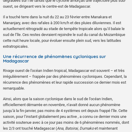
dégradées sur l’île tandis que le cyclone amorçait une trajectoire plus sud-
ouest, se dirigeant vers le centre-est de Madagascar.
Il a touché terre dans la nuit du 22 au 23 février entre Manakara et
Mananjary, avec des rafales à 200 km/h et des pluies diluviennes. Il est
actuellement rétrogradé au stade de tempête tropicale alors qu’il balaie le
sud de l’île. Ces restes devraient rejoindre le sud du canal du Mozambique
cette nuit heure locale, pour évoluer ensuite plein sud, vers les latitudes
extratropicales.
Une récurrence de phénomènes cycloniques sur
Madagascar
Rivage ouest de l’océan Indien tropical, Madagascar est souvent – et très
irrégulièrement – frappée par des phénomènes cycloniques. Cependant, la
récurrence des phénomènes et leur rapide succession ce dernier mois est
remarquable.
Ainsi, alors que la saison cyclonique dans le sud de l’océan Indien,
officiellement démarrée en novembre, n’avait donné aucun phénomène
jusqu’à la fin-janvier, pas moins de 4 systèmes ont depuis frappé l’île. Cette
saison, pour l’instant globalement peu active , a connu ce dernier mois une
activité soutenue avec à ce jour pas moins de 6 phénomènes nommés, dont
les 2/3 ont touché Madagascar (
Ana
,
Batsirai
,
Dumako
et maintenant