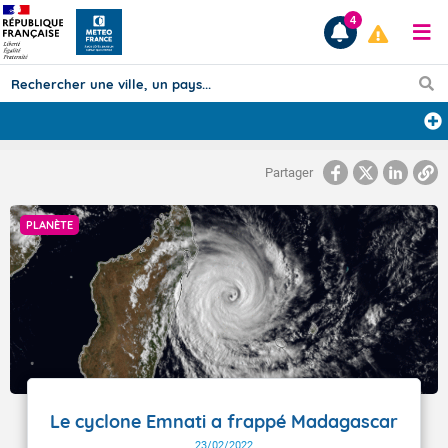
4
Prévisions
Partager
TOUS LES RÉSULTATS
PLANÈTE
Articles
Le cyclone Emnati a frappé Madagascar
23/02/2022