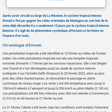
Après avoir circulé au large de La Réunion, le cyclone tropical intense
Emnati a fini par gagner les côtes orientales de Madagascar, non loin de la
zone déjà dévastée il y a seulement 15 jours par le cyclone tropical intense
Batsirai. Il s’agit du 4e phénomène cyclonique affectant ce territoire en
l’espace d’un mois.
Chronologie d’Emnati
Une perturbation tropicale a été identifiée le 15 février au milieu de l’océan
Indien. De cette perturbation tropicale est née une tempête tropicale
nommée
Emnati
le 17 février par les services mauriciens. Elle s’est dirigée
vers l’ouest et s’est développée jusqu’au stade de cyclone intense
(catégorie 3 sur l’échelle Saffir-Simpson) le 20 février 2022, alors au plus
près des côtes réunionnaises, et nécessitant le passage en alerte
cyclonique de niveau rouge. Les vents y ont été tempétueux avec jusqu’à
108 km/h relevés à l’aéroport et jusqu’à 206 km/h au piton Maïdo (2 150 m).
Les précipitations ont été très intenses avec 560 mm relevés à Commerson
(2 310 m) en 60 heures le 21 février au soir.
Le 21 février, l’alerte a été levée mais les conditions sont restées fortement