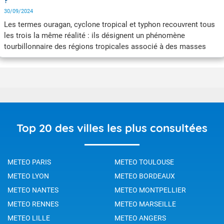
?
30/09/2024
Les termes ouragan, cyclone tropical et typhon recouvrent tous
les trois la même réalité : ils désignent un phénomène
tourbillonnaire des régions tropicales associé à des masses
pluvio-orageuses organisées et accompagnées de vents dont la
vitesse est supérieure à 64 nœuds, c'est-à-dire 118 km/h (soit
force 12 sur l'échelle de Beaufort).
Top 20 des villes les plus consultées
METEO PARIS
METEO TOULOUSE
METEO LYON
METEO BORDEAUX
METEO NANTES
METEO MONTPELLIER
METEO RENNES
METEO MARSEILLE
METEO LILLE
METEO ANGERS