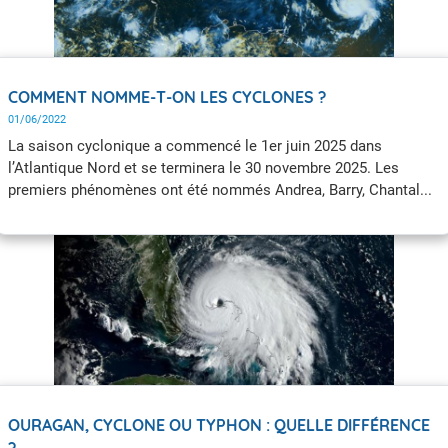
COMMENT NOMME-T-ON LES CYCLONES ?
01/06/2022
La saison cyclonique a commencé le 1er juin 2025 dans
l’Atlantique Nord et se terminera le 30 novembre 2025. Les
premiers phénomènes ont été nommés Andrea, Barry, Chantal...
jusqu'à Melissa fin octobre. Le prochain phénomène se
nommmera Nestor. Comment ces noms sont-ils choisis ? Que
fait-on si le nombre de phénomènes nommés pendant la saison
dépasse le nombre de noms contenus sur la liste ?
OURAGAN, CYCLONE OU TYPHON : QUELLE DIFFÉRENCE