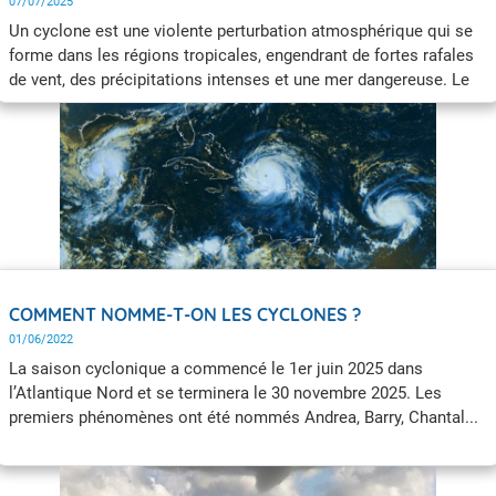
07/07/2025
Un cyclone est une violente perturbation atmosphérique qui se
forme dans les régions tropicales, engendrant de fortes rafales
de vent, des précipitations intenses et une mer dangereuse. Le
changement climatique augmente leur intensité notamment
avec des pluies cycloniques plus intenses.
COMMENT NOMME-T-ON LES CYCLONES ?
01/06/2022
La saison cyclonique a commencé le 1er juin 2025 dans
l’Atlantique Nord et se terminera le 30 novembre 2025. Les
premiers phénomènes ont été nommés Andrea, Barry, Chantal...
jusqu'à Melissa fin octobre. Le prochain phénomène se
nommmera Nestor. Comment ces noms sont-ils choisis ? Que
fait-on si le nombre de phénomènes nommés pendant la saison