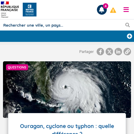
4
Prévisions
Partager
TOUS LES RÉSULTATS
QUESTIONS
Articles
Ouragan, cyclone ou typhon : quelle