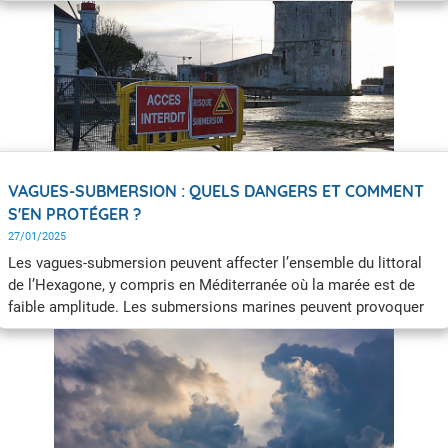
débordement des cours d’eau, mais aussi des glissements de
terrain, des coulées de boues et des laves torrentielles (coulées
de débris). Afin de se protéger, il est nécessaire de connaître les
dangers et les bons réflexes à adopter.
VAGUES-SUBMERSION : QUELS DANGERS ET COMMENT
S'EN PROTÉGER ?
27/01/2025
Les vagues-submersion peuvent affecter l’ensemble du littoral
de l’Hexagone, y compris en Méditerranée où la marée est de
faible amplitude. Les submersions marines peuvent provoquer
des inondations sévères et rapides du littoral, des ports et des
embouchures de fleuves et rivières. Pour vous prémunir de ce
danger, éloignez-vous des côtes, ne prenez pas la mer et
rejoignez le plus haut point possible.