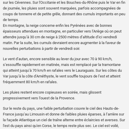
sur les Cévennes. Sur l'Occitanie et les Bouches-du-Rhône puis le Var en fin
de journée, les pluies sont souvent marquées, parfois accompagnées de
coups de tonnerre et de petite grêle, donnant des cumuls importants en peu
de temps.
En montagne, la neige concerne enfin les Pyrénées avec de bonnes
épaisseurs attendues en montagne, en particulier vers l’Ariège où on peut
attendre jusqu’à 30 cm de neige à 2500 mètres d’altitude d’ici vendredi
matin. Par la suite, les cumuls devraient encore augmenter à la faveur de
nouvelles perturbations à partir de vendredi soir.
Le vent d’autan, encore sensible au lever du jour avec 70 à 90 km/h,
s’essouffle rapidement en matinée, mais est remplacé par la tramontane
qui atteint jusqu’à 70 km/h en rafales vers le Lauraguais. Sur les côtes du
Var jusqu’à la côte d’Améthyste, le vent souffle toujours de l’est et atteint
fréquemment 80 km/h en rafales.
Les pluies restent encore copieuses en soirée, mais glissent
progressivement vers l’ouest de la Provence.
Sur le reste du pays, une faible perturbation couvre le ciel des Hauts-de-
France jusqu’au Limousin et donne de faibles pluies éparses, à l’arrière sur
la façade Atlantique un ciel de traîne alterne entre éclaircies et averses. Sur
l'est du pays ainsi qu'en Corse, le temps reste plus sec. Le ciel est voilé,