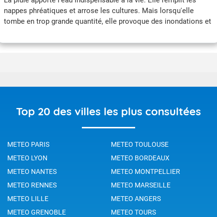
La pluie apporte l'eau indispensable à la vie. Elle remplit les
nappes phréatiques et arrose les cultures. Mais lorsqu'elle
tombe en trop grande quantité, elle provoque des inondations et
des crues. Qu’est-ce que la pluie ? Qu’entend-t-on par pluies
intenses ? Qu’est-ce qu’un épisode méditerranéen ? Quels sont
les dangers ? Quels réflexes à adopter ? Où pleut-il le plus, ou le
moins ? Découvrez une série d'articles pour répondre à ces
questions.
Top 20 des villes les plus consultées
METEO PARIS
METEO TOULOUSE
METEO LYON
METEO BORDEAUX
METEO NANTES
METEO MONTPELLIER
METEO RENNES
METEO MARSEILLE
METEO LILLE
METEO ANGERS
METEO GRENOBLE
METEO TOURS