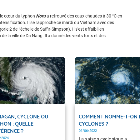
, le cœur du typhon
Noru
a retrouvé des eaux chaudes à 30 °C en
intensification. Il se rapproche ce mardi du Vietnam avec des
e 2 de l’échelle de Saffir-Simpson). Il s'est affaibli en
 de la ville de Da Nang. Il a donné des vents forts et des
AGAN, CYCLONE OU
COMMENT NOMME-T-ON 
HON : QUELLE
CYCLONES ?
FÉRENCE ?
01/06/2022
/2024
La saison cyclonique a