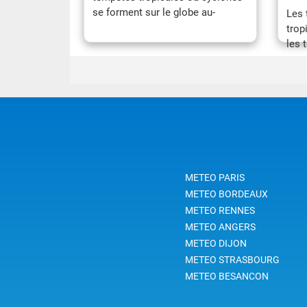
se forment sur le globe au-
Les 
dessus des eaux tropicales. Un
trop
cyclone est une violente
les 
perturbation atmosphérique qui
dési
se forme dans les régions
tour
tropicales. C’est un phénomène
trop
tourbillonnaire et la pression en
pluv
son centre est très basse.
acco
vite
nœud
(soi
METEO PARIS
Beau
METEO BORDEAUX
METEO RENNES
METEO ANGERS
METEO DIJON
METEO STRASBOURG
METEO BESANCON