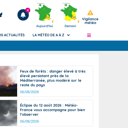
4
Vigilance
météo
Aujourd'hui
Demain
OS ACTUALITÉS
LA MÉTÉO DE A À Z
Articles
ngers
Feux de forêts : danger élevé à très
Phénomènes dangereux de J+2 à J+7
élevé persistant près de la
civile
Méditerranée, plus modéré sur le
Avertissement pluies intenses à l'échelle
reste du pays
des communes (Apic)
és
06/08/2026
Bulletins Marine
ateur de
Bulletins d'estimation du risque
Éclipse du 12 août 2026 : Météo-
d'avalanche
France vous accompagne pour bien
-pompier
l'observer
Météo des forêts
06/08/2026
Vigicrues