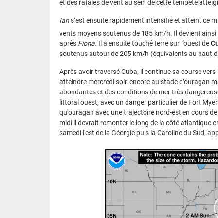
et des rafales de vent au sein de cette tempête attei
Ian
s’est ensuite rapidement intensifié et atteint ce m
vents moyens soutenus de 185 km/h. Il devient ainsi 
après
Fiona
. Il a ensuite touché terre sur l’ouest de
C
soutenus autour de 205 km/h (équivalents au haut de
Après avoir traversé Cuba, il continue sa course vers 
atteindre mercredi soir, encore au stade d’ouragan maj
abondantes et des conditions de mer très dangereuse
littoral ouest, avec un danger particulier de Fort Myer
qu'ouragan avec une trajectoire nord-est en cours de 
midi il devrait remonter le long de la côté atlantique
samedi l'est de la Géorgie puis la Caroline du Sud, app