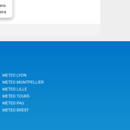
ans
nera
é
l...
Le
t
Que
t la
METEO LYON
METEO MONTPELLIER
METEO LILLE
METEO TOURS
METEO PAU
METEO BREST