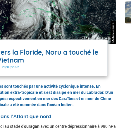
t Futuna
oid
Météo-France
vers la Floride, Noru a touché le
Vietnam
28/09/2022
es sont touchés par une activité cyclonique intense. En
ition extra-tropicale et s'est dissipé en mer du Labrador. D'un
oppés respectivement en mer des Caraïbes et en mer de Chine
icale a été nommée dans l'océan Indien.
ans l’Atlantique nord
di au stade d'
ouragan
avec un centre dépressionnaire à 980 hPa