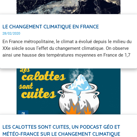
LE CHANGEMENT CLIMATIQUE EN FRANCE
28/02/2020
En France métropolitaine, le climat a évolué depuis le milieu du
XXe siècle sous l’effet du changement climatique. On observe
ainsi une hausse des températures moyennes en France de 1,7
°C depuis 1900. C’est plus que le réchauffement constaté en
moyenne dans le monde estimé à environ 1 °C depuis 1850
selon le rapport 1,5 °C du Giec. Les effets du changement
climatique sont sensibles en France sur les précipitations, les
vagues de chaleur, l’enneigement, les sécheresses, et impactent
les événements extrêmes…
LES CALOTTES SONT CUITES, UN PODCAST GÉO ET
MÉTÉO-FRANCE SUR LE CHANGEMENT CLIMATIQUE