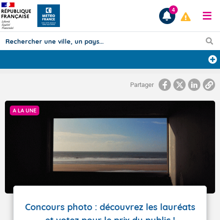
4
Prévisions
Partager
TOUS LES RÉSULTATS
A LA UNE
Articles
Concours photo : découvrez les lauréats