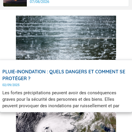
07/08/2026
PLUIE-INONDATION : QUELS DANGERS ET COMMENT SE
PROTÉGER ?
02/09/2025
Les fortes précipitations peuvent avoir des conséquences
graves pour la sécurité des personnes et des biens. Elles
peuvent provoquer des inondations par ruissellement et par
débordement des cours d’eau, mais aussi des glissements de
terrain, des coulées de boues et des laves torrentielles (coulées
de débris). Afin de se protéger, il est nécessaire de connaître les
dangers et les bons réflexes à adopter.