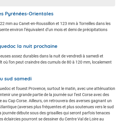
les Pyrénées-Orientales
à 122 mm au Canet-en-Roussillon et 123 mm à Torreilles dans les
ente environ l’équivalent d’un mois et demi de précipitations
guedoc la nuit prochaine
geuses assez durables dans la nuit de vendredi à samedi et
lt où l’on peut craindre des cumuls de 80 à 120 mm, localement
au sud samedi
guedoc et l’ouest Provence, surtout le matin, avec une atténuation
tenir une grande partie de la journée sur l’est Corse avec des
aise au Cap Corse. Ailleurs, on retrouvera des averses gagnant un
Atlantique (averses plus fréquentes et plus soutenues vers le sud
a journée débute sous des grisailles qui seront parfois tenaces
 éclaircies pourront se dessiner du Centre Val de Loire au