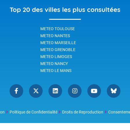
ucteur est réduite.
tombe alors en seulement
Top 20 des villes les plus consultées
quelques heures ou quelque
jours, ce qui peut être dange
et provoquer localement de
METEO TOULOUSE
lourds dégâts. Les épisodes
méditerranéens se produisen
METEO NANTES
trois à six fois par an en
METEO MARSEILLE
moyenne.
METEO GRENOBLE
METEO LIMOGES
METEO NANCY
METEO LE MANS
ion
Politique de Confidentialité
Droits de Reproduction
Consentem