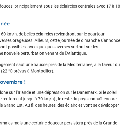
uces, principalement sous les éclaircies centrales avec 17 à 18
anée
 60 km/h, de belles éclaircies reviendront sur le pourtour
erses orageuses. Ailleurs, cette journée de dimanche s’annonce
sont possibles, avec quelques averses surtout sur les
e nouvelle perturbation venant de l’Atlantique.
ement sauf une hausse près de la Méditerranée, à la faveur du
 (22 °C prévus à Montpellier).
 novembre !
one sur l’Irlande et une dépression sur le Danemark. Si le soleil
 renforcent jusqu’à 70 km/h) , le reste du pays connaît encore
e Grand Est. Au fil des heures, des éclaircies vont se développer
rmales mais une certaine douceur persistera près de la Grande