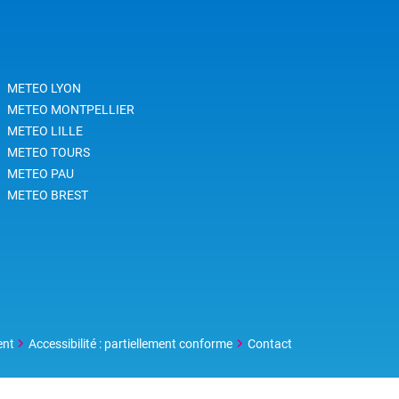
s
reux
METEO LYON
t
METEO MONTPELLIER
METEO LILLE
METEO TOURS
METEO PAU
METEO BREST
ent
Accessibilité : partiellement conforme
Contact