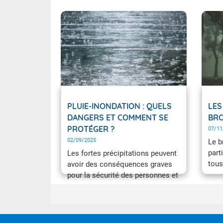
PLUIE-INONDATION : QUELS
LES
DANGERS ET COMMENT SE
BRO
PROTÉGER ?
07/11
02/09/2025
Le b
part
Les fortes précipitations peuvent
tous
avoir des conséquences graves
rout
pour la sécurité des personnes et
mari
des biens. Elles peuvent
acci
provoquer des inondations par
plus
ruissellement et par débordement
brou
des cours d’eau, mais aussi des