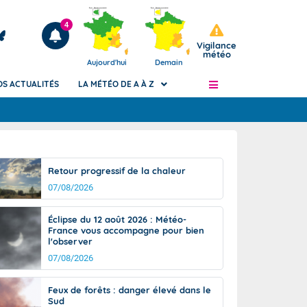
4
Vigilance
météo
Aujourd'hui
Demain
OS ACTUALITÉS
LA MÉTÉO DE A À Z
Articles
ngers
Retour progressif de la chaleur
Phénomènes dangereux de J+2 à J+7
07/08/2026
civile
Avertissement pluies intenses à l'échelle
des communes (Apic)
és
Éclipse du 12 août 2026 : Météo-
Bulletins Marine
France vous accompagne pour bien
l'observer
ateur de
Bulletins d'estimation du risque
d'avalanche
07/08/2026
-pompier
Météo des forêts
Feux de forêts : danger élevé dans le
Vigicrues
Sud