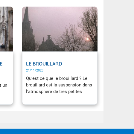
E
LE BROUILLARD
21/11/2023
Qu’est ce que le brouillard ? Le
brouillard est la suspension dans
t un
l'atmosphère de très petites
gouttelettes d'eau réduisant la
visibilité au sol à moins d'un
kilomètre. Le brouillard est en fait
un nuage dont la base touche le
ent à
sol.
ons