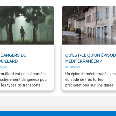
 DANGERS DU
QU’EST-CE QU’UN ÉPISOD
UILLARD
MÉDITERRANÉEN ?
/2024
26/08/2025
rouillard est un phénomène
Un épisode méditerranéen es
iculièrement dangereux pour
épisode de très fortes
 les types de transports :
précipitations sur une durée
iers, aéronautiques ou
courte (1h à 24h en général)
times. Sur la route, les
touchant les départements
dents sont plus nombreux et
méditerranéens, le plus souv
 graves par temps de
l’automne. L'équivalent de
illard car la vision du
plusieurs mois de précipitati