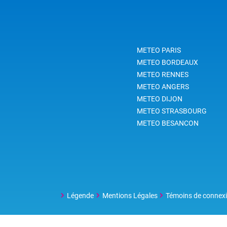
cond
glissements de terrain, des
coulées de boues et des laves
torrentielles (coulées de débris).
Afin de se protéger, il est
METEO PARIS
nécessaire de connaître les
dangers et les bons réflexes à
METEO BORDEAUX
adopter.
METEO RENNES
METEO ANGERS
METEO DIJON
METEO STRASBOURG
METEO BESANCON
Légende
Mentions Légales
Témoins de connex