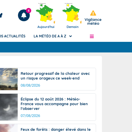
4
Vigilance
météo
Aujourd'hui
Demain
OS ACTUALITÉS
LA MÉTÉO DE A À Z
Articles
ngers
Retour progressif de la chaleur avec
Phénomènes dangereux de J+2 à J+7
un risque orageux ce week-end
civile
Avertissement pluies intenses à l'échelle
08/08/2026
des communes (Apic)
és
Bulletins Marine
Éclipse du 12 août 2026 : Météo-
France vous accompagne pour bien
ateur de
Bulletins d'estimation du risque
l'observer
d'avalanche
07/08/2026
-pompier
Météo des forêts
Vigicrues
Feux de forêts : danger élevé dans le