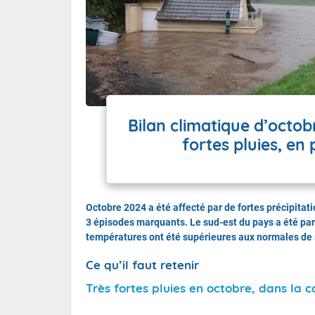
Wallis e
Grand fr
Bilan climatique d’octob
fortes pluies, en 
Octobre 2024 a été affecté par de fortes précipita
3 épisodes marquants. Le sud-est du pays a été part
températures ont été supérieures aux normales de 
Ce qu’il faut retenir
Très fortes pluies en octobre, dans la 