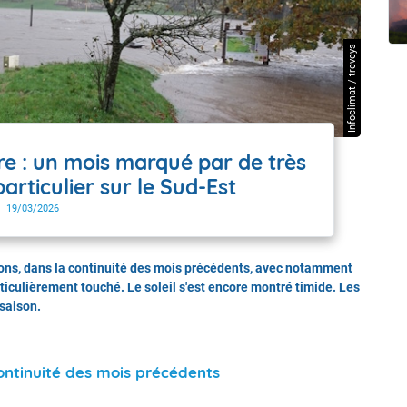
t Futuna
oid
Infoclimat / treveys
re : un mois marqué par de très
particulier sur le Sud-Est
19/03/2026
tions, dans la continuité des mois précédents, avec notamment
iculièrement touché. Le soleil s'est encore montré timide. Les
saison.
continuité des mois précédents