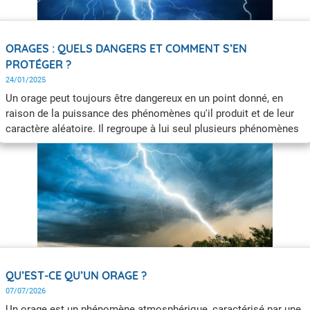
ORAGES : QUELS DANGERS ET COMMENT S’EN
PROTÉGER ?
24/01/2025
Un orage peut toujours être dangereux en un point donné, en
raison de la puissance des phénomènes qu'il produit et de leur
caractère aléatoire. Il regroupe à lui seul plusieurs phénomènes
pouvant être dangereux : la foudre, les pluies intenses, les
rafales de vent ou encore de la grêle. Pour se protéger des
orages, l’un des conseils est de vous abriter dans un bâtiment en
dur, de vous éloigner des arbres et des cours d’eau et de se tenir
informé.
QU’EST-CE QU’UN ORAGE ?
07/07/2026
Un orage est un phénomène atmosphérique, caractérisé par une