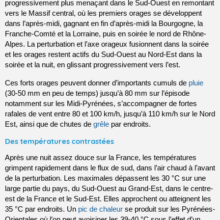
progressivement plus menaçant dans le Sud-Ouest en remontant 
vers le Massif central, où les premiers orages se développent 
dans l’après-midi, gagnant en fin d’après-midi la Bourgogne, la 
Franche-Comté et la Lorraine, puis en soirée le nord de Rhône-
Alpes. La perturbation et l’axe orageux fusionnent dans la soirée 
et les orages restent actifs du Sud-Ouest au Nord-Est dans la 
soirée et la nuit, en glissant progressivement vers l’est.
Ces forts orages peuvent donner d’importants cumuls de 
pluie
(30-50 mm en peu de temps) jusqu’à 80 mm sur l’épisode 
notamment sur les Midi-Pyrénées, s’accompagner de fortes 
rafales de vent entre 80 et 100 km/h, jusqu’à 110 km/h sur le Nord 
Est, ainsi que de chutes de 
grêle
 par endroits.
Des températures contrastées
Après une nuit assez douce sur la France, les températures 
grimpent rapidement dans le flux de sud, dans l’air chaud à l’avant 
de la perturbation. Les maximales dépassent les 30 °C sur une 
large partie du pays, du Sud-Ouest au Grand-Est, dans le centre-
est de la France et le Sud-Est. Elles approchent ou atteignent les 
35 °C par endroits. Un 
pic de chaleur
 se produit sur les Pyrénées-
Orientales où l’on peut avoisiner les 39-40 °C sous l’effet d’un 