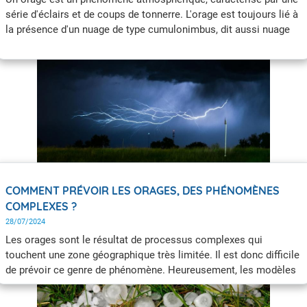
série d'éclairs et de coups de tonnerre. L'orage est toujours lié à
la présence d'un nuage de type cumulonimbus, dit aussi nuage
d'orage. Quels en sont les signes annonciateurs et les dangers
associés ? Comment se protéger de la foudre ? Que se passe-t-il
au cœur des cumulonimbus ?
COMMENT PRÉVOIR LES ORAGES, DES PHÉNOMÈNES
COMPLEXES ?
28/07/2024
Les orages sont le résultat de processus complexes qui
touchent une zone géographique très limitée. Il est donc difficile
de prévoir ce genre de phénomène. Heureusement, les modèles
numériques nous y aident.