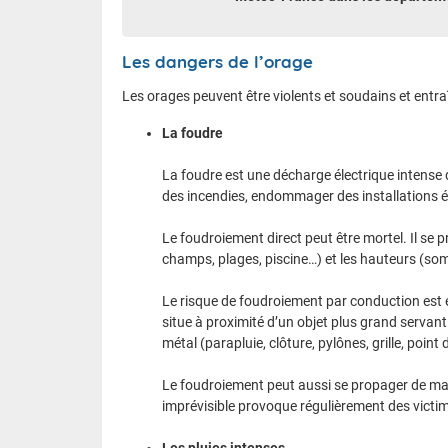
Les dangers de l’orage
Les orages peuvent être violents et soudains et entr
La foudre
La foudre est une décharge électrique intense 
des incendies, endommager des installations él
Le foudroiement direct peut être mortel. Il se
champs, plages, piscine…) et les hauteurs (so
Le risque de foudroiement par conduction est 
situe à proximité d’un objet plus grand servant 
métal (parapluie, clôture, pylônes, grille, poin
Le foudroiement peut aussi se propager de mani
imprévisible provoque régulièrement des victi
Les pluies intenses