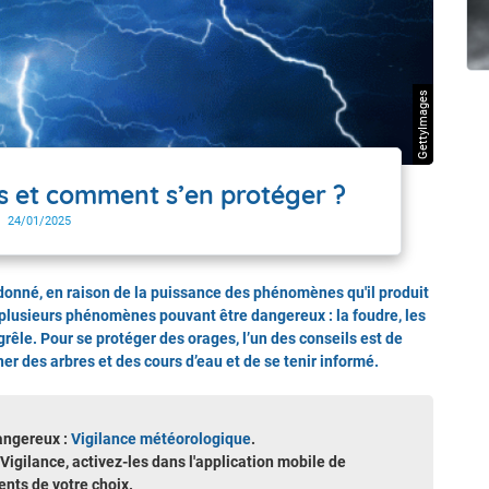
t Futuna
oid
GettyImages
s et comment s’en protéger ?
24/01/2025
donné, en raison de la puissance des phénomènes qu'il produit
ul plusieurs phénomènes pouvant être dangereux : la foudre, les
grêle. Pour se protéger des orages, l’un des conseils est de
er des arbres et des cours d’eau et de se tenir informé.
angereux :
Vigilance météorologique
.
 Vigilance, activez-les dans l'application mobile de
nts de votre choix.