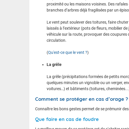
proximité ou les maisons voisines. Des rafales 
branches d’arbres déjà fragilisées par un épis
Le vent peut soulever des toitures, faire chuter
laissés à l’extérieur (pots de fleurs, mobilier d
véhicule sur la route, provoquer des coupures d
circulation.
(
Qu'est-ce que le vent ?
)
La grêle
La grêle (précipitations formées de petits mo
quelques minutes un vignoble ou un verger, en
voitures…) et bâtiments (toitures, cheminées...),
Comment se protéger en cas d’orage ?
Connaître les bons gestes permet de se prémunir de
Que faire en cas de foudre
Le meilleur moyen de se protéger est de s'abriter rap