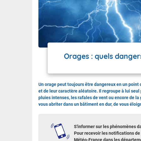
Wallis e
Grand fr
Orages : quels danger
Un orage peut toujours être dangereux en un point 
et de leur caractère aléatoire. Il regroupe à lui se
pluies intenses, les rafales de vent ou encore de la 
vous abriter dans un bâtiment en dur, de vous éloign
S'informer sur les phénomènes d
Pour recevoir les notifications de
Météo-France dans les départeme