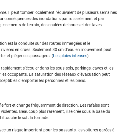
rême. Il peut tomber localement l’équivalent de plusieurs semaines
our conséquences des inondations par ruissellement et par
lissements de terrain, des coulées de boues et des laves
tion est la conduite sur des routes immergées et le
 rivières en crues. Seulement 30 cm d’eau en mouvement peut
rter et piéger ses passagers. (
Les pluies intenses
)
 rapidement s’écouler dans les sous-sols, parkings, caves et les
er les occupants. La saturation des réseaux d’évacuation peut
ceptibles d’emporter les personnes et les biens.
le fort et change fréquemment de direction. Les rafales sont
violentes. Beaucoup plus rarement, il se crée sous la base du
l touche le sol : la tornade.
ec un risque important pour les passants, les voitures garées à