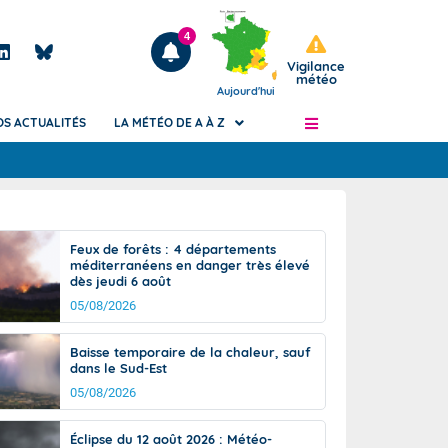
4
Vigilance
météo
Aujourd'hui
OS ACTUALITÉS
LA MÉTÉO DE A À Z
Articles
ngers
Feux de forêts : 4 départements
Phénomènes dangereux de J+2 à J+7
méditerranéens en danger très élevé
civile
dès jeudi 6 août
Avertissement pluies intenses à l'échelle
des communes (Apic)
05/08/2026
és
Bulletins Marine
Baisse temporaire de la chaleur, sauf
ateur de
Bulletins d'estimation du risque
dans le Sud-Est
d'avalanche
05/08/2026
-pompier
Météo des forêts
Vigicrues
Éclipse du 12 août 2026 : Météo-