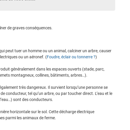
aîner de graves conséquences.
qui peut tuer un homme ou un animal, calciner un arbre, causer
ectriques ou un aéronef. (
Foudre, éclair ou tonnerre ?
)
 produit généralement dans les espaces ouverts (stade, parc,
mmets montagneux, collines, bâtiments, arbres…).
également très dangereux. Il survient lorsqu’une personne se
de conducteur, tel qu’un arbre, ou par toucher direct. L’eau et le
t d’eau…) sont des conducteurs.
ère horizontale sur le sol. Cette décharge électrique
mes parmi les animaux de ferme.