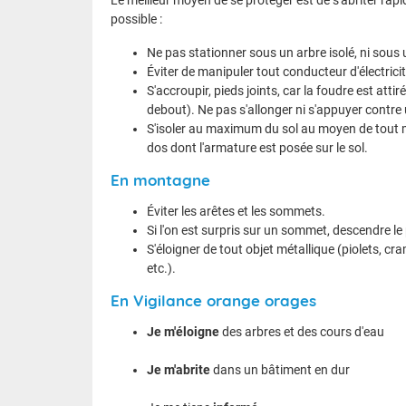
possible :
Ne pas stationner sous un arbre isolé, ni sous
Éviter de manipuler tout conducteur d'électricit
S'accroupir, pieds joints, car la foudre est att
debout). Ne pas s'allonger ni s'appuyer contre 
S'isoler au maximum du sol au moyen de tout m
dos dont l'armature est posée sur le sol.
En montagne
Éviter les arêtes et les sommets.
Si l'on est surpris sur un sommet, descendre le
S'éloigner de tout objet métallique (piolets, 
etc.).
En Vigilance orange orages
Je m'éloigne
des arbres et des cours d'eau
Je m'abrite
dans un bâtiment en dur