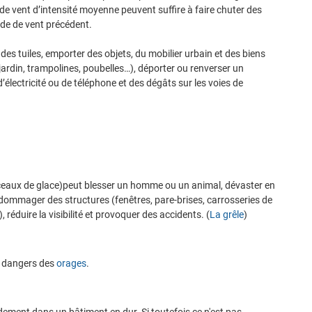
de vent d’intensité moyenne peuvent suffire à faire chuter des
ode de vent précédent.
 des tuiles, emporter des objets, du mobilier urbain et des biens
e jardin, trampolines, poubelles…), déporter ou renverser un
’électricité ou de téléphone et des dégâts sur les voies de
rceaux de glace)peut blesser un homme ou un animal, dévaster en
dommager des structures (fenêtres, pare-brises, carrosseries de
 réduire la visibilité et provoquer des accidents. (
La grêle
)
s dangers des
orages
.
idement dans un bâtiment en dur. Si toutefois ce n'est pas