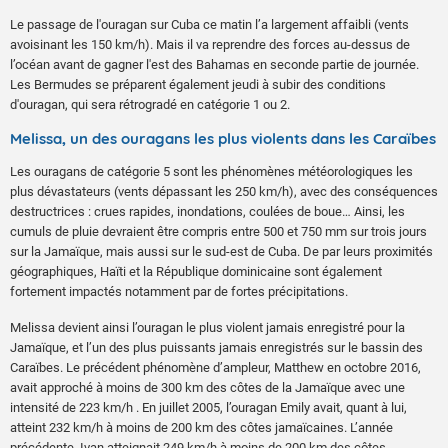
Le passage de l'ouragan sur Cuba ce matin l’a largement affaibli (vents
avoisinant les 150 km/h). Mais il va reprendre des forces au-dessus de
l’océan avant de gagner l'est des Bahamas en seconde partie de journée.
Les Bermudes se préparent également jeudi à subir des conditions
d'ouragan, qui sera rétrogradé en catégorie 1 ou 2.
Melissa, un des ouragans les plus violents dans les Caraïbes
Les ouragans de catégorie 5 sont les phénomènes météorologiques les
plus dévastateurs (vents dépassant les 250 km/h), avec des conséquences
destructrices : crues rapides, inondations, coulées de boue… Ainsi, les
cumuls de pluie devraient être compris entre 500 et 750 mm sur trois jours
sur la Jamaïque, mais aussi sur le sud-est de Cuba. De par leurs proximités
géographiques, Haïti et la République dominicaine sont également
fortement impactés notamment par de fortes précipitations.
Melissa devient ainsi l’ouragan le plus violent jamais enregistré pour la
Jamaïque, et l’un des plus puissants jamais enregistrés sur le bassin des
Caraïbes. Le précédent phénomène d’ampleur, Matthew en octobre 2016,
avait approché à moins de 300 km des côtes de la Jamaïque avec une
intensité de 223 km/h . En juillet 2005, l’ouragan Emily avait, quant à lui,
atteint 232 km/h à moins de 200 km des côtes jamaïcaines. L’année
précédente, Ivan atteignait 249 km/h à moins de 200 km des côtes.