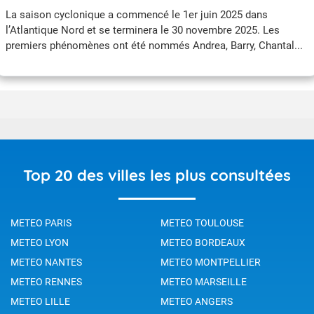
La saison cyclonique a commencé le 1er juin 2025 dans
l’Atlantique Nord et se terminera le 30 novembre 2025. Les
premiers phénomènes ont été nommés Andrea, Barry, Chantal...
jusqu'à Melissa fin octobre. Le prochain phénomène se
nommmera Nestor. Comment ces noms sont-ils choisis ? Que
fait-on si le nombre de phénomènes nommés pendant la saison
dépasse le nombre de noms contenus sur la liste ?
Top 20 des villes les plus consultées
METEO PARIS
METEO TOULOUSE
METEO LYON
METEO BORDEAUX
METEO NANTES
METEO MONTPELLIER
METEO RENNES
METEO MARSEILLE
METEO LILLE
METEO ANGERS