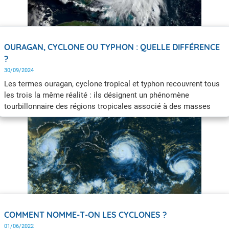
OURAGAN, CYCLONE OU TYPHON : QUELLE DIFFÉRENCE
?
30/09/2024
Les termes ouragan, cyclone tropical et typhon recouvrent tous
les trois la même réalité : ils désignent un phénomène
tourbillonnaire des régions tropicales associé à des masses
pluvio-orageuses organisées et accompagnées de vents dont la
vitesse est supérieure à 64 nœuds, c'est-à-dire 118 km/h (soit
force 12 sur l'échelle de Beaufort).
COMMENT NOMME-T-ON LES CYCLONES ?
01/06/2022