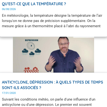
QU’EST-CE QUE LA TEMPÉRATURE ?
06/08/2026
En météorologie, la température désigne la température de l’air
lorsqu'on ne donne pas de précision supplémentaire. On la
mesure grâce à un thermomètre placé à l'abri du rayonnement
solaire direct. On peut également s’intéresser aux températures
du sol, de la neige, de la glace ou de l'eau (océan, lac ou rivière)
mesurées à différents niveaux de profondeur, qui fournissent des
éléments importants sur les milieux qui interagissent avec notre
atmosphère.
ANTICYCLONE, DÉPRESSION : À QUELS TYPES DE TEMPS
SONT-ILS ASSOCIÉS ?
17/01/2020
Suivant les conditions météo, on parle d'une influence d'un
anticyclone ou d'une dépression. Le premier est souvent