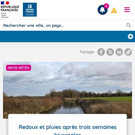
4
Prévisions
Partager
TOUS LES RÉSULTATS
INFOS MÉTÉO
Articles
Redoux et pluies après trois semaines