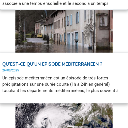
associé à une temps ensoleillé et le second à un temps
perturbé. Mais qu'en est-il vraiment ? À quoi correspondent ces
termes ?
QU’EST-CE QU’UN ÉPISODE MÉDITERRANÉEN ?
26/08/2025
Un épisode méditerranéen est un épisode de très fortes
précipitations sur une durée courte (1h à 24h en général)
touchant les départements méditerranéens, le plus souvent à
l’automne. L'équivalent de plusieurs mois de précipitations
tombe alors en seulement quelques heures ou quelques jours,
ce qui peut être dangereux et provoquer localement de lourds
dégâts. Les épisodes méditerranéens se produisent trois à six
fois par an en moyenne.