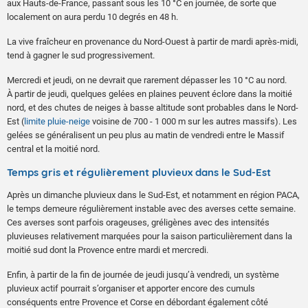
aux Hauts-de-France, passant sous les 10 °C en journée, de sorte que
localement on aura perdu 10 degrés en 48 h.
La vive fraîcheur en provenance du Nord-Ouest à partir de mardi après-midi,
tend à gagner le sud progressivement.
Mercredi et jeudi, on ne devrait que rarement dépasser les 10 °C au nord.
À partir de jeudi, quelques gelées en plaines peuvent éclore dans la moitié
nord, et des chutes de neiges à basse altitude sont probables dans le Nord-
Est (
limite pluie-neige
voisine de 700 - 1 000 m sur les autres massifs). Les
gelées se généralisent un peu plus au matin de vendredi entre le Massif
central et la moitié nord.
Temps gris et régulièrement pluvieux dans le Sud-Est
Après un dimanche pluvieux dans le Sud-Est, et notamment en région PACA,
le temps demeure régulièrement instable avec des averses cette semaine.
Ces averses sont parfois orageuses, gréligènes avec des intensités
pluvieuses relativement marquées pour la saison particulièrement dans la
moitié sud dont la Provence entre mardi et mercredi.
Enfin, à partir de la fin de journée de jeudi jusqu’à vendredi, un système
pluvieux actif pourrait s’organiser et apporter encore des cumuls
conséquents entre Provence et Corse en débordant également côté