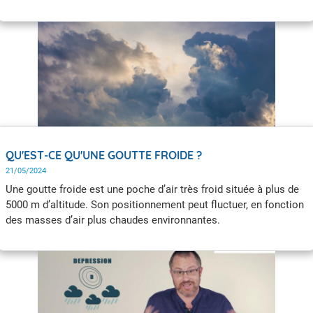
impossible de prévoir la survenue d'une avalanche, qu'elle soit
naturelle ou accidentelle. En revanche, il est possible d'estimer
et de prévoir un danger d'avalanche, c'est-à-dire de déterminer
une probabilité de déclenchement et d'identifier les zones les
plus susceptibles d'être touchées.
QU'EST-CE QU'UNE GOUTTE FROIDE ?
21/05/2024
Une goutte froide est une poche d’air très froid située à plus de
5000 m d’altitude. Son positionnement peut fluctuer, en fonction
des masses d’air plus chaudes environnantes.