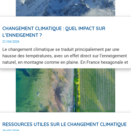
CHANGEMENT CLIMATIQUE : QUEL IMPACT SUR
L’ENNEIGEMENT ?
21/04/2026
Le changement climatique se traduit principalement par une
hausse des températures, avec un effet direct sur l’enneigement
naturel, en montagne comme en plaine. En France hexagonale et
en Corse, il y aura de moins en moins d’hivers enneigés, avec
d’importantes conséquences sur la faune et la flore de
montagne, les ressources en eau, les paysages de montagne et
les activités économiques qui en dépendent.
RESSOURCES UTILES SUR LE CHANGEMENT CLIMATIQUE
26/05/2026