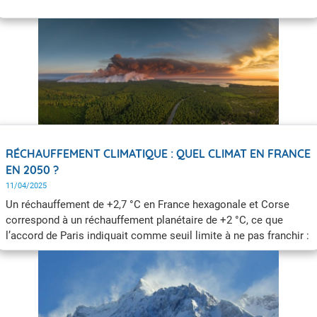
rapport à la période préindustrielle) ? Il est indispensable de
connaître précisément les évolutions climatiques futures pour
s’adapter.
RÉCHAUFFEMENT CLIMATIQUE : QUEL CLIMAT EN FRANCE
EN 2050 ?
11/04/2025
Un réchauffement de +2,7 °C en France hexagonale et Corse
correspond à un réchauffement planétaire de +2 °C, ce que
l’accord de Paris indiquait comme seuil limite à ne pas franchir :
c’est donc une valeur qui n’a rien d’anodin. En effet, les experts
estiment qu’à ce niveau, les phénomènes extrêmes comme les
canicules, les sécheresses, les feux de forêt et les inondations
deviendraient beaucoup plus fréquents et intenses.