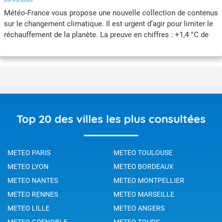
Météo-France vous propose une nouvelle collection de contenus
sur le changement climatique. Il est urgent d’agir pour limiter le
réchauffement de la planète. La preuve en chiffres : +1,4 °C de
réchauffement au niveau planétaire, une hausse plus marquée en
Europe (+2,3 °C) et +1,9 °C pour la France hexagonale et la
Corse par rapport à la période préindustrielle. Mobilisons nos
ressources.
Top 20 des villes les plus consultées
METEO PARIS
METEO TOULOUSE
METEO LYON
METEO BORDEAUX
METEO NANTES
METEO MONTPELLIER
METEO RENNES
METEO MARSEILLE
METEO LILLE
METEO ANGERS