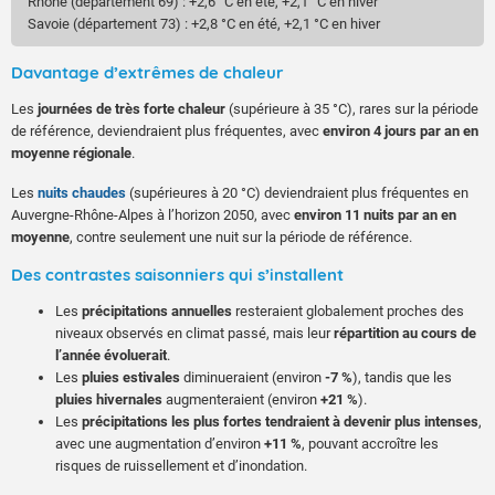
Rhône (département 69) : +2,6 °C en été, +2,1 °C en hiver
Savoie (département 73) : +2,8 °C en été, +2,1 °C en hiver
Davantage d’extrêmes de chaleur
Les
journées de très forte chaleur
(supérieure à 35 °C), rares sur la période
de référence, deviendraient plus fréquentes, avec
environ 4 jours par an en
moyenne régionale
.
Les
nuits chaudes
(supérieures à 20 °C) deviendraient plus fréquentes en
Auvergne-Rhône-Alpes à l’horizon 2050, avec
environ 11 nuits par an en
moyenne
, contre seulement une nuit sur la période de référence.
Des contrastes saisonniers qui s’installent
Les
précipitations annuelles
resteraient globalement proches des
niveaux observés en climat passé, mais leur
répartition au cours de
l’année évoluerait
.
Les
pluies estivales
diminueraient (environ
-7 %
), tandis que les
pluies hivernales
augmenteraient (environ
+21 %
).
Les
précipitations les plus fortes tendraient à devenir plus intenses
,
avec une augmentation d’environ
+11 %
, pouvant accroître les
risques de ruissellement et d’inondation.