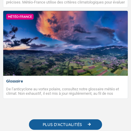
précises. Météo-France utilise des critères climatologiques pour évaluer
et qualifier les épisodes de chaleur qui peuvent avoir des impacts
sanitaires et socio-économiques importants.
MÉTÉO-FRANCE
Glossaire
De l’anticyclone au vortex polaire, consultez notre glossaire météo et
climat. Non exhaustif, il est mis à jour régulièrement, au fil de nos
publications. Vous y trouverez également des liens utiles vers nos
contenus pédagogiques concernant les phénomènes météorologiques
et des informations scientifiques sur le changement climatique.
PLUS D'ACTUALITÉS