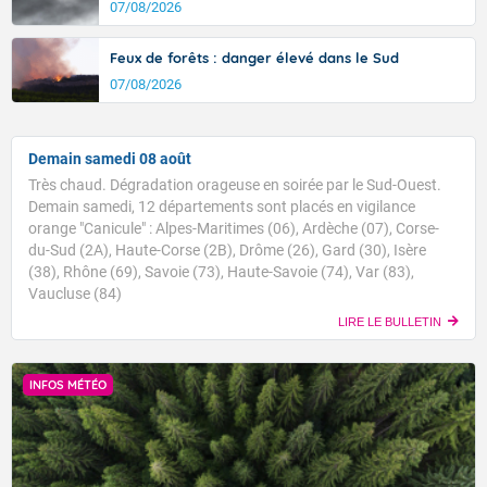
07/08/2026
Feux de forêts : danger élevé dans le Sud
07/08/2026
Demain samedi 08 août
Très chaud. Dégradation orageuse en soirée par le Sud-Ouest.
Demain samedi, 12 départements sont placés en vigilance
orange "Canicule" : Alpes-Maritimes (06), Ardèche (07), Corse-
du-Sud (2A), Haute-Corse (2B), Drôme (26), Gard (30), Isère
(38), Rhône (69), Savoie (73), Haute-Savoie (74), Var (83),
Vaucluse (84)
LIRE LE BULLETIN
INFOS MÉTÉO