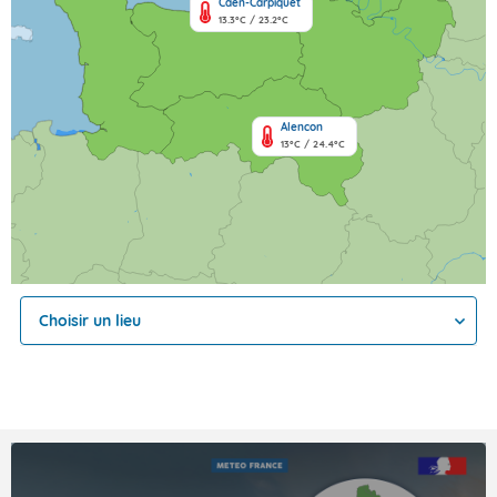
Caen-Carpiquet
13.3°C / 23.2°C
Alencon
13°C / 24.4°C
Choisir un lieu
QUE FAIT MÉTÉO-FRANCE POUR PRÉVENIR LES
FEUX DE FORÊTS ?