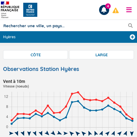
4
Hyères
Prévisions
CÔTE
LARGE
TOUS LES RÉSULTATS
Observations Station Hyères
Vent à 10m
Articles
Vitesse (noeuds)