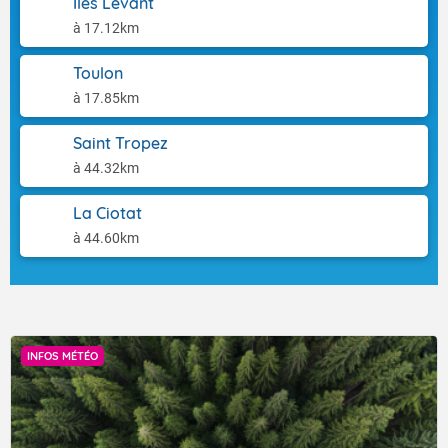
Iles Levant
à 17.12km
Toulon
à 17.85km
Saint Tropez
à 44.32km
La Ciotat
à 44.60km
INFOS MÉTÉO