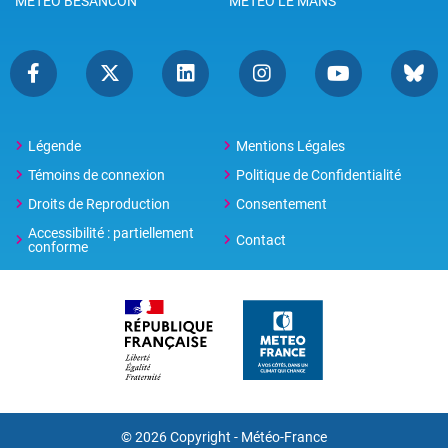
METEO BESANCON
METEO LE MANS
Légende
Mentions Légales
Témoins de connexion
Politique de Confidentialité
Droits de Reproduction
Consentement
Accessibilité : partiellement
Contact
conforme
© 2026 Copyright -
Météo-France