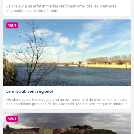
La chaleur a un effet immédiat sur l’organisme, dès les premières
augmentations de température.
VENT
VIGILANCE ROUGE
Accéder au site de Météo-France
Le mistral, vent régional
On observe parfois ces jours-ci un renforcement du mistral, en lien avec
des conditions propices de feux de forêt. Mais qu'est-ce que le mistral ?
Quelles sont ses caractéristiques ? Le mistral est un vent régional,
turbulent et généralement sec, pouvant souffler à une vitesse moyenne
de 50 km/h et atteindre 80 à 100 km/h en rafales, parfois davantage. Il
VENT
parcourt la basse vallée du Rhône et la Provence et envahit le littoral
méditerranéen à partir de la Camargue.