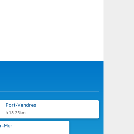
Port-Vendres
à 13.25km
ur-Mer