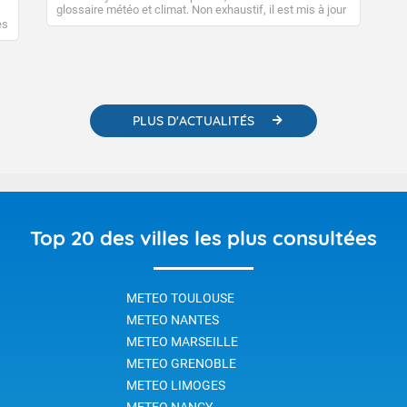
glossaire météo et climat. Non exhaustif, il est mis à jour
régulièrement, au fil de nos publications. Vous y trouverez
es
également des liens utiles vers nos contenus
e
pédagogiques concernant les phénomènes
o-
météorologiques et des informations scientifiques sur le
changement climatique.
PLUS D'ACTUALITÉS
Top 20 des villes les plus consultées
METEO TOULOUSE
METEO NANTES
METEO MARSEILLE
METEO GRENOBLE
METEO LIMOGES