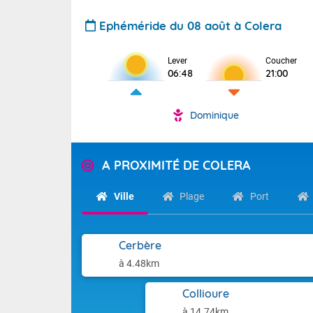
Ephéméride du 08 août à Colera
Lever
Coucher
06:48
21:00
Dominique
A PROXIMITÉ DE COLERA
Ville
Plage
Port
Cerbère
à 4.48km
Collioure
à 14.74km