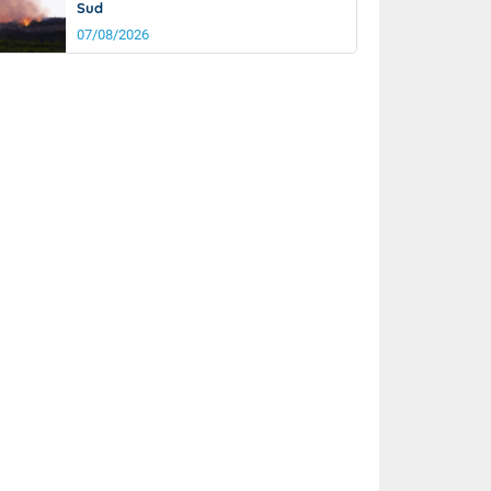
Sud
07/08/2026
it
25°
km/h