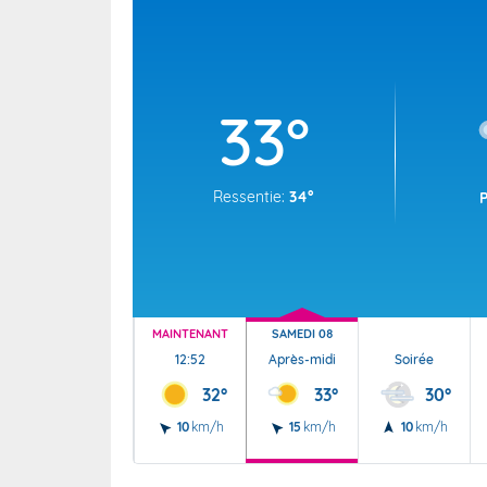
Wallis e
Grand fr
33°
Ressentie:
34°
MAINTENANT
SAMEDI 08
12:52
Après-midi
Soirée
32°
33°
30°
10
km/h
15
km/h
10
km/h