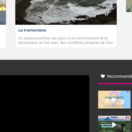
La tramontane
On observe parfois ces jours-ci un renforcement de la
tramontane, en lien avec des conditions propices de feux
de forêt. Mais qu'est-ce que la tramontane ? Quelles sont
ses caractéristiques ? La tramontane est un vent
turbulent soufflant de secteur nord-ouest à nord, ou ouest
à nord-ouest, dans un secteur qui part du Roussillon à la
vallée de l’Aude et à l’ouest de l’Hérault. L’étymologie de
ce vent vient du latin trasmontanus, signifiant au-delà des
monts, en allusion aux régions montagneuses d’où
Recommandé
provient ce vent.