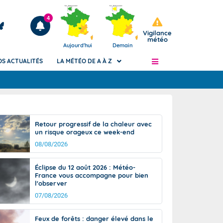
4
Vigilance
météo
Aujourd'hui
Demain
OS ACTUALITÉS
LA MÉTÉO DE A À Z
Articles
ngers
Retour progressif de la chaleur avec
Phénomènes dangereux de J+2 à J+7
un risque orageux ce week-end
civile
Avertissement pluies intenses à l'échelle
08/08/2026
des communes (Apic)
és
Bulletins Marine
Éclipse du 12 août 2026 : Météo-
France vous accompagne pour bien
ateur de
Bulletins d'estimation du risque
l'observer
d'avalanche
07/08/2026
-pompier
Météo des forêts
Vigicrues
Feux de forêts : danger élevé dans le