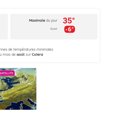
35°
Maximale
du jour
6°
Ecart
ennes de températures minimales
du mois de
août
sur
Colera
SATELLITE