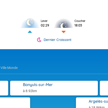
Lever
Coucher
02:29
18:03
Dernier Croissant
Ville Monde
Banyuls-sur-Mer
à 8.92km
Argelès-s
à 18.96km