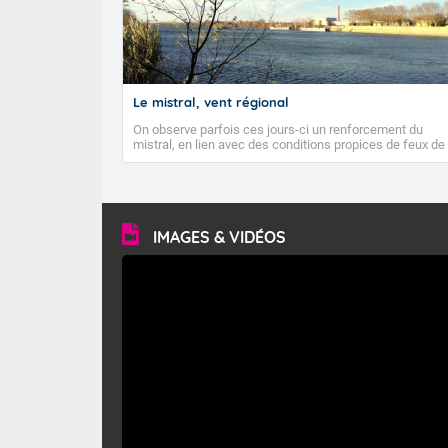
Le mistral, vent régional
On observe parfois ces jours-ci un renforcement du
mistral, en lien avec des conditions propices de feux de
forêt. Mais qu'est-ce que le mistral ? Quelles sont ses
caractéristiques ? Le mistral est un vent régional,
turbulent et généralement sec, pouvant souffler à une
vitesse moyenne de 50 km/h et atteindre 80 à 100 km/h
en rafales, parfois davantage. Il parcourt la basse vallée
du Rhône et la Provence et envahit le littoral
IMAGES & VIDÉOS
méditerranéen à partir de la Camargue.