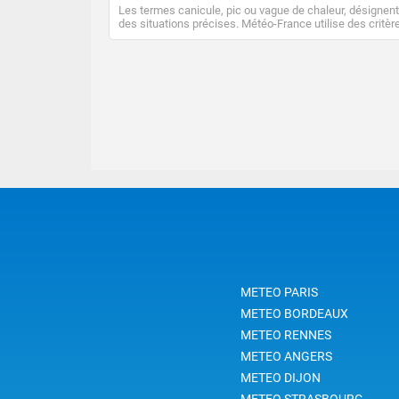
Les termes canicule, pic ou vague de chaleur, désignent
des situations précises. Météo-France utilise des critèr
climatologiques pour évaluer et qualifier les épisodes d
chaleur qui peuvent avoir des impacts sanitaires et soci
économiques importants.
METEO PARIS
METEO BORDEAUX
METEO RENNES
METEO ANGERS
METEO DIJON