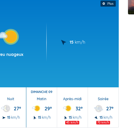
t Futuna
oid
Plus
15
km/h
Peu nuageux
DIMANCHE 09
Nuit
Matin
Après-midi
Soirée
Nu
27°
29°
32°
27°
15
km/h
15
km/h
15
km/h
15
km/h
15
45 km/h
70 km/h