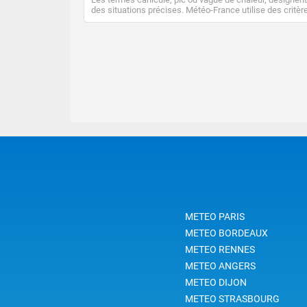
des situations précises. Météo-France utilise des critèr
climatologiques pour évaluer et qualifier les épisodes d
chaleur qui peuvent avoir des impacts sanitaires et soci
économiques importants.
METEO PARIS
METEO BORDEAUX
METEO RENNES
METEO ANGERS
METEO DIJON
METEO STRASBOURG