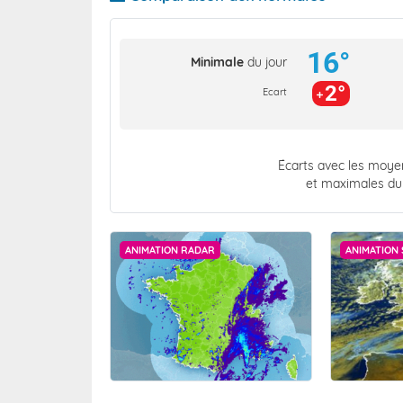
16°
Minimale
du jour
2°
Ecart
Écarts avec les moy
et maximales du
ANIMATION RADAR
ANIMATION 