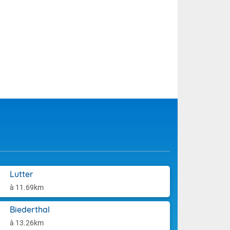
Lutter
à 11.69km
Biederthal
à 13.26km