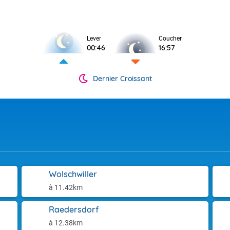
Lever
Coucher
00:46
16:57
Dernier Croissant
Wolschwiller
à 11.42km
Raedersdorf
à 12.38km