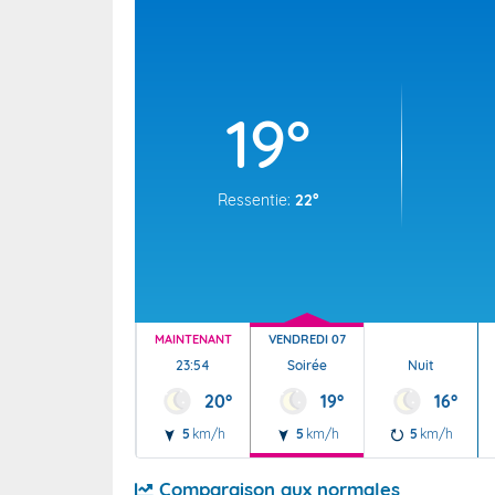
Wallis e
Grand fr
19°
Ressentie:
22°
MAINTENANT
VENDREDI 07
23:54
Soirée
Nuit
20°
19°
16°
5
km/h
5
km/h
5
km/h
Comparaison aux normales