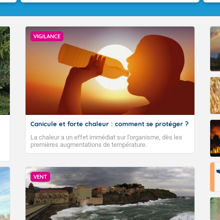
VIGILANCE
VIGILANCE ROUGE
Canicule et forte chaleur : comment se protéger ?
Accéder au site de Météo-France
La chaleur a un effet immédiat sur l’organisme, dès les
premières augmentations de température.
VENT