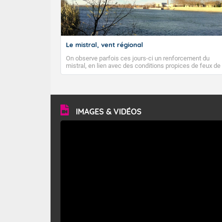
Le mistral, vent régional
On observe parfois ces jours-ci un renforcement du
mistral, en lien avec des conditions propices de feux de
forêt. Mais qu'est-ce que le mistral ? Quelles sont ses
caractéristiques ? Le mistral est un vent régional,
turbulent et généralement sec, pouvant souffler à une
vitesse moyenne de 50 km/h et atteindre 80 à 100 km/h
en rafales, parfois davantage. Il parcourt la basse vallée
du Rhône et la Provence et envahit le littoral
IMAGES & VIDÉOS
méditerranéen à partir de la Camargue.