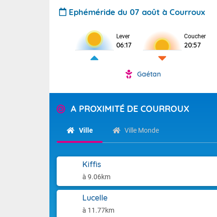
Ephéméride du 07 août à Courroux
Lever
Coucher
06:17
20:57
Gaétan
A PROXIMITÉ DE COURROUX
Ville
Ville Monde
Kiffis
à 9.06km
Lucelle
à 11.77km