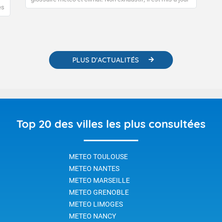
régulièrement, au fil de nos publications. Vous y trouverez
es
également des liens utiles vers nos contenus
e
pédagogiques concernant les phénomènes
o-
météorologiques et des informations scientifiques sur le
changement climatique.
PLUS D'ACTUALITÉS
Top 20 des villes les plus consultées
METEO TOULOUSE
METEO NANTES
METEO MARSEILLE
METEO GRENOBLE
METEO LIMOGES
METEO NANCY