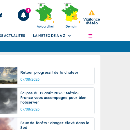
4
Vigilance
météo
Aujourd'hui
Demain
OS ACTUALITÉS
LA MÉTÉO DE A À Z
Articles
ngers
Retour progressif de la chaleur
Phénomènes dangereux de J+2 à J+7
07/08/2026
civile
Avertissement pluies intenses à l'échelle
des communes (Apic)
és
Éclipse du 12 août 2026 : Météo-
Bulletins Marine
France vous accompagne pour bien
l'observer
ateur de
Bulletins d'estimation du risque
d'avalanche
07/08/2026
-pompier
Météo des forêts
Feux de forêts : danger élevé dans le
Vigicrues
Sud