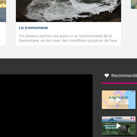
La tramontane
On observe parfois ces jours-ci un renforcement de la
tramontane, en lien avec des conditions propices de feux
de forêt. Mais qu'est-ce que la tramontane ? Quelles sont
ses caractéristiques ? La tramontane est un vent
turbulent soufflant de secteur nord-ouest à nord, ou ouest
à nord-ouest, dans un secteur qui part du Roussillon à la
vallée de l’Aude et à l’ouest de l’Hérault. L’étymologie de
ce vent vient du latin trasmontanus, signifiant au-delà des
monts, en allusion aux régions montagneuses d’où
Recommandé
provient ce vent.