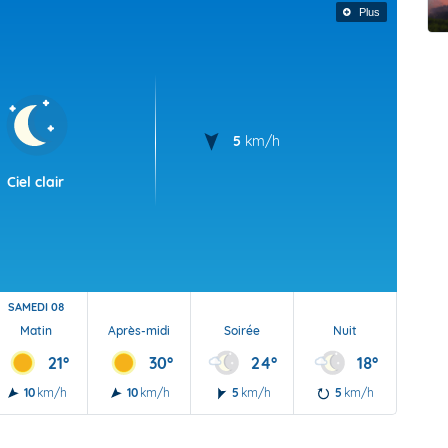
t Futuna
oid
Plus
5
km/h
Ciel clair
SAMEDI 08
Matin
Après-midi
Soirée
Nuit
21°
30°
24°
18°
10
km/h
10
km/h
5
km/h
5
km/h