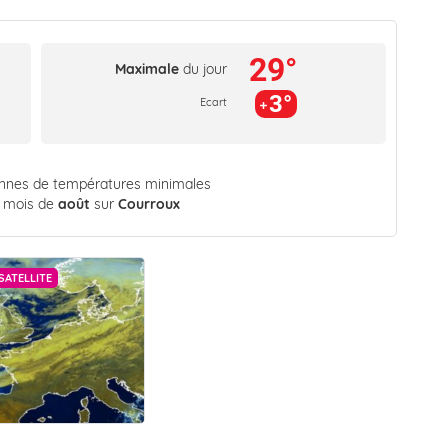
29°
Maximale
du jour
3°
Ecart
ennes de températures minimales
 mois de
août
sur
Courroux
SATELLITE