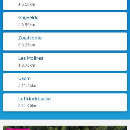
à 5.58km
Ghyvelde
à 6.96km
Zuydcoote
à 8.25km
Les Moëres
à 9.76km
Uxem
à 11.54km
Leffrinckoucke
à 11.99km