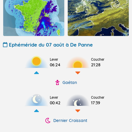
Ephéméride du 07 août à De Panne
Lever
Coucher
06:24
21:28
Gaétan
Lever
Coucher
00:42
17:39
Dernier Croissant