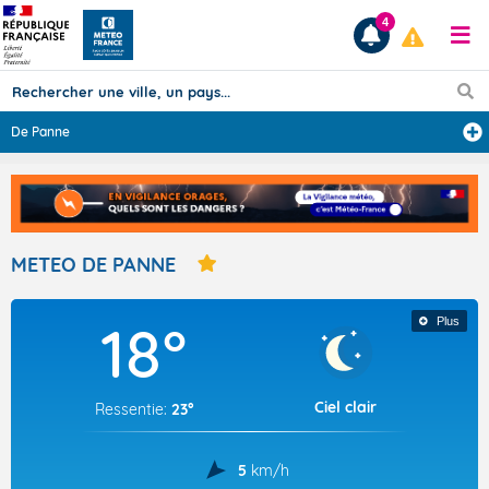
4
De Panne
Prévisions
TOUS LES RÉSULTATS
METEO DE PANNE
Articles
18°
Plus
Ciel clair
Ressentie:
23°
5
km/h