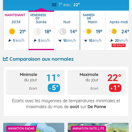
T° eau :
22°
MAINTENANT
VENDREDI
SAMEDI
07
08
20:34
Soirée
Nuit
Matin
Après-midi
21°
18°
14°
19°
24°
5
km/h
5
km/h
10
km/h
10
km/h
20
km/h
40 km/h
Comparaison aux normales
Minimale
Maximale
11°
22°
du jour
du jour
5°
1°
Ecart
Ecart
Écarts avec les moyennes de températures minimales et
maximales du mois de
août
sur
De Panne
ANIMATION RADAR
ANIMATION SATELLITE