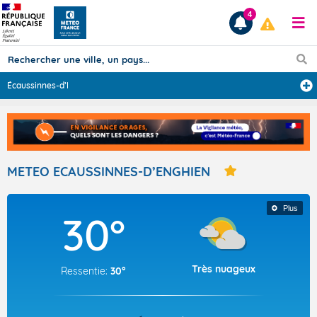
4
Écaussinnes-d’E
...
Prévisions
TOUS LES RÉSULTATS
METEO ECAUSSINNES-D’ENGHIEN
Articles
Plus
30°
Très nuageux
Ressentie:
30°