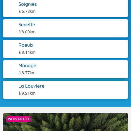
Soignies
à 6.78km
Seneffe
à 8.00km
Roeulx
à 8.14km
Manage
à 8.77km
La Louvière
à 9.21km
INFOS MÉTÉO