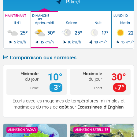
15
km/h
MAINTENANT
DIMANCHE
LUNDI 10
09
11:41
Après-midi
Soirée
Nuit
Matin
25°
30°
25°
17°
22°
5
km/h
15
km/h
10
km/h
10
km/h
15
km/h
Comparaison aux normales
Minimale
Maximale
10°
30°
du jour
du jour
3°
7°
Ecart
Ecart
Écarts avec les moyennes de températures minimales et
maximales du mois de
août
sur
Écaussinnes-d’Enghien
ANIMATION RADAR
ANIMATION SATELLITE