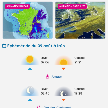
ANIMATION RADAR
ANIMATION SATELLITE
Ephéméride du 09 août à Irún
Lever
Coucher
07:06
21:21
Amour
Lever
Coucher
02:45
19:28
Dernier Croissant