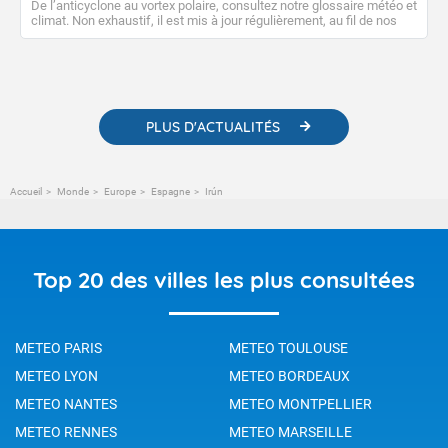
De l’anticyclone au vortex polaire, consultez notre glossaire météo et
climat. Non exhaustif, il est mis à jour régulièrement, au fil de nos
publications. Vous y trouverez également des liens utiles vers nos
contenus pédagogiques concernant les phénomènes
météorologiques et des informations scientifiques sur le
changement climatique.
PLUS D'ACTUALITÉS
Accueil
Monde
Europe
Espagne
Irún
Top 20 des villes les plus consultées
METEO PARIS
METEO TOULOUSE
METEO LYON
METEO BORDEAUX
METEO NANTES
METEO MONTPELLIER
METEO RENNES
METEO MARSEILLE