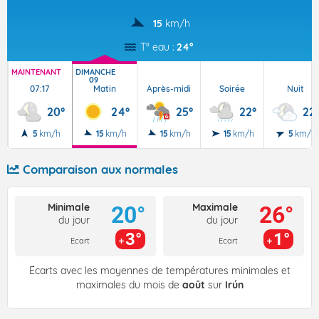
15
km/h
T° eau :
24°
MAINTENANT
DIMANCHE
09
07:17
Matin
Après-midi
Soirée
Nuit
20°
24°
25°
22°
22
5
km/h
15
km/h
15
km/h
15
km/h
5
km/h
Comparaison aux normales
Minimale
Maximale
20°
26°
du jour
du jour
3°
1°
Ecart
Ecart
Écarts avec les moyennes de températures minimales et
maximales du mois de
août
sur
Irún