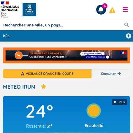
4
Irún
Prévisions
TOUS LES RÉSULTATS
VIGILANCE ORANGE EN COURS
Consulter
Articles
METEO IRUN
24°
Plus
Ensoleillé
Ressentie:
31°