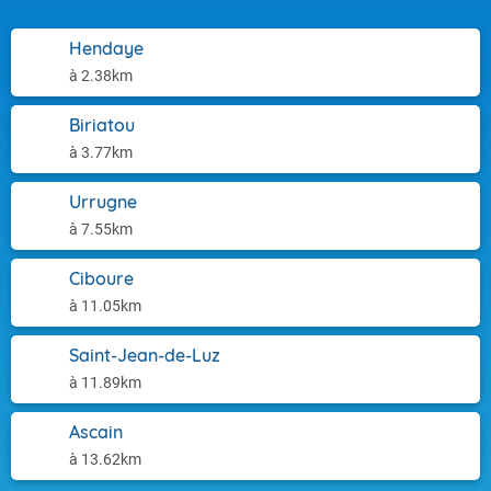
Hendaye
à 2.38km
Biriatou
à 3.77km
Urrugne
à 7.55km
Ciboure
à 11.05km
Saint-Jean-de-Luz
à 11.89km
Ascain
à 13.62km