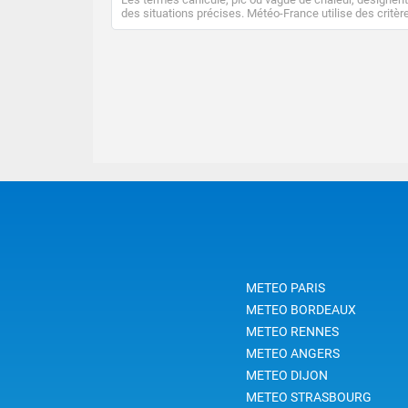
des situations précises. Météo-France utilise des critèr
climatologiques pour évaluer et qualifier les épisodes d
chaleur qui peuvent avoir des impacts sanitaires et soci
économiques importants.
METEO PARIS
METEO BORDEAUX
METEO RENNES
METEO ANGERS
METEO DIJON
METEO STRASBOURG