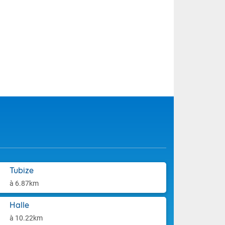
Tubize
à 6.87km
Halle
à 10.22km