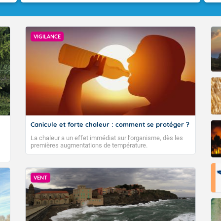
VIGILANCE
VIGILANCE ROUGE
Canicule et forte chaleur : comment se protéger ?
Accéder au site de Météo-France
La chaleur a un effet immédiat sur l’organisme, dès les
premières augmentations de température.
VENT