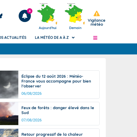
4
Vigilance
météo
Aujourd'hui
Demain
OS ACTUALITÉS
LA MÉTÉO DE A À Z
Articles
ngers
Éclipse du 12 août 2026 : Météo-
Phénomènes dangereux de J+2 à J+7
France vous accompagne pour bien
civile
l'observer
Avertissement pluies intenses à l'échelle
des communes (Apic)
06/08/2026
és
Bulletins Marine
Feux de forêts : danger élevé dans le
ateur de
Bulletins d'estimation du risque
Sud
d'avalanche
07/08/2026
-pompier
Météo des forêts
Vigicrues
Retour progressif de la chaleur