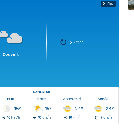
t Futuna
oid
Plus
5
km/h
Couvert
SAMEDI 08
Nuit
Matin
Après-midi
Soirée
Nu
15°
15°
24°
24°
10
km/h
10
km/h
10
km/h
5
km/h
5