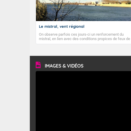
Le mistral, vent régional
On observe parfois ces jours-ci un renforcement du
mistral, en lien avec des conditions propices de feux de
forêt. Mais qu'est-ce que le mistral ? Quelles sont ses
caractéristiques ? Le mistral est un vent régional,
turbulent et généralement sec, pouvant souffler à une
vitesse moyenne de 50 km/h et atteindre 80 à 100 km/h
en rafales, parfois davantage. Il parcourt la basse vallée
du Rhône et la Provence et envahit le littoral
IMAGES & VIDÉOS
méditerranéen à partir de la Camargue.