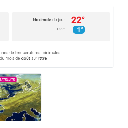
22°
Maximale
du jour
1°
Ecart
ennes de températures minimales
 du mois de
août
sur
Ittre
SATELLITE