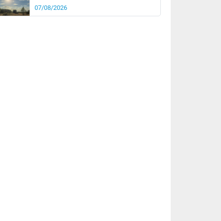
07/08/2026
it
17°
km/h