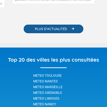
régulièrement, au fil de nos publications. Vous y trouverez
es
également des liens utiles vers nos contenus
e
pédagogiques concernant les phénomènes
o-
météorologiques et des informations scientifiques sur le
changement climatique.
PLUS D'ACTUALITÉS
Top 20 des villes les plus consultées
METEO TOULOUSE
METEO NANTES
METEO MARSEILLE
METEO GRENOBLE
METEO LIMOGES
METEO NANCY