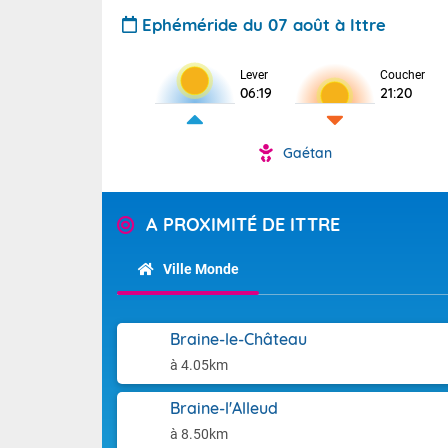
Ephéméride du 07 août à Ittre
Lever
Coucher
06:19
21:20
Gaétan
A PROXIMITÉ DE ITTRE
Ville Monde
Braine-le-Château
à 4.05km
Braine-l'Alleud
à 8.50km