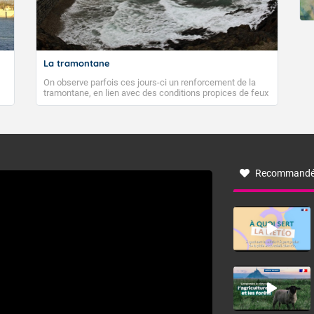
La tramontane
On observe parfois ces jours-ci un renforcement de la
tramontane, en lien avec des conditions propices de feux
de forêt. Mais qu'est-ce que la tramontane ? Quelles sont
ses caractéristiques ? La tramontane est un vent
turbulent soufflant de secteur nord-ouest à nord, ou ouest
à nord-ouest, dans un secteur qui part du Roussillon à la
vallée de l’Aude et à l’ouest de l’Hérault. L’étymologie de
ce vent vient du latin trasmontanus, signifiant au-delà des
monts, en allusion aux régions montagneuses d’où
Recommandé
provient ce vent.