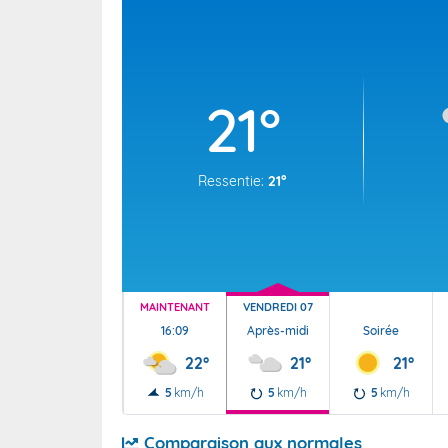
Wallis e
Grand fr
21°
Ressentie:
21°
MAINTENANT
VENDREDI 07
16:09
Après-midi
Soirée
22°
21°
21°
5
km/h
5
km/h
5
km/h
Comparaison aux normales