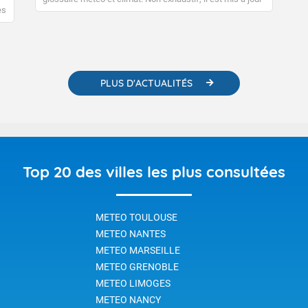
régulièrement, au fil de nos publications. Vous y trouverez
es
également des liens utiles vers nos contenus
e
pédagogiques concernant les phénomènes
o-
météorologiques et des informations scientifiques sur le
changement climatique.
PLUS D'ACTUALITÉS
Top 20 des villes les plus consultées
METEO TOULOUSE
METEO NANTES
METEO MARSEILLE
METEO GRENOBLE
METEO LIMOGES
METEO NANCY