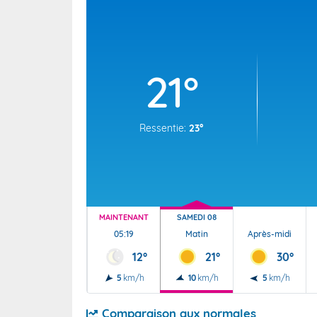
Wallis e
Grand fr
21°
Ressentie:
23°
MAINTENANT
SAMEDI 08
05:19
Matin
Après-midi
12°
21°
30°
5
km/h
10
km/h
5
km/h
Comparaison aux normales