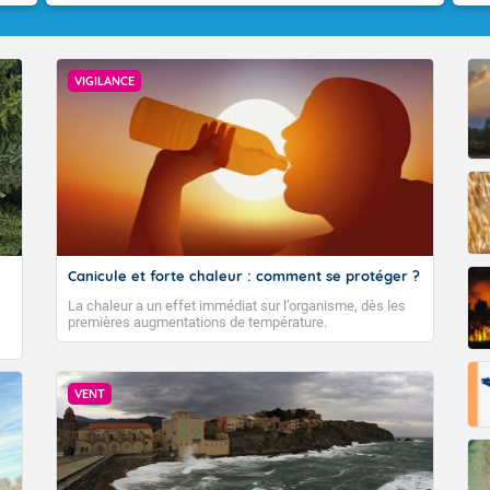
VIGILANCE
VIGILANCE ROUGE
Canicule et forte chaleur : comment se protéger ?
Accéder au site de Météo-France
La chaleur a un effet immédiat sur l’organisme, dès les
premières augmentations de température.
VENT