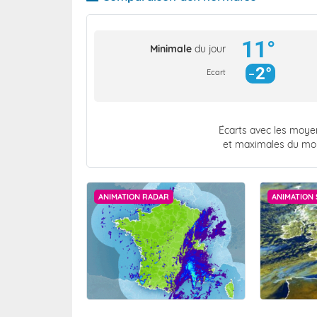
11°
Minimale
du jour
2°
Ecart
Écarts avec les moy
et maximales du mo
ANIMATION RADAR
ANIMATION 