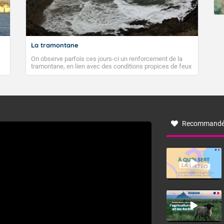
La tramontane
On observe parfois ces jours-ci un renforcement de la
tramontane, en lien avec des conditions propices de feux
de forêt. Mais qu'est-ce que la tramontane ? Quelles sont
ses caractéristiques ? La tramontane est un vent
turbulent soufflant de secteur nord-ouest à nord, ou ouest
à nord-ouest, dans un secteur qui part du Roussillon à la
vallée de l’Aude et à l’ouest de l’Hérault. L’étymologie de
ce vent vient du latin trasmontanus, signifiant au-delà des
monts, en allusion aux régions montagneuses d’où
Recommandé
provient ce vent.