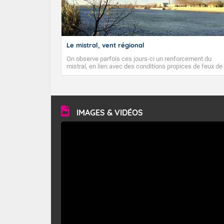
Le mistral, vent régional
On observe parfois ces jours-ci un renforcement du
mistral, en lien avec des conditions propices de feux de
forêt. Mais qu'est-ce que le mistral ? Quelles sont ses
caractéristiques ? Le mistral est un vent régional,
turbulent et généralement sec, pouvant souffler à une
vitesse moyenne de 50 km/h et atteindre 80 à 100 km/h
en rafales, parfois davantage. Il parcourt la basse vallée
du Rhône et la Provence et envahit le littoral
IMAGES & VIDÉOS
méditerranéen à partir de la Camargue.