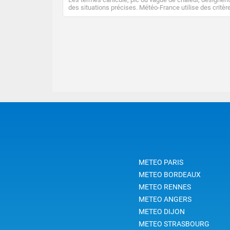
des situations précises. Météo-France utilise des critèr
climatologiques pour évaluer et qualifier les épisodes d
chaleur qui peuvent avoir des impacts sanitaires et soci
économiques importants.
METEO PARIS
METEO BORDEAUX
METEO RENNES
METEO ANGERS
METEO DIJON
METEO STRASBOURG