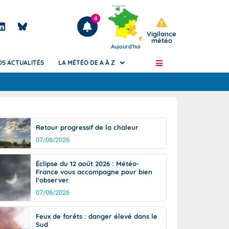
4
Vigilance
météo
Aujourd'hui
OS ACTUALITÉS
LA MÉTÉO DE A À Z
Articles
ngers
Retour progressif de la chaleur
Phénomènes dangereux de J+2 à J+7
07/08/2026
civile
Avertissement pluies intenses à l'échelle
des communes (Apic)
és
Éclipse du 12 août 2026 : Météo-
Bulletins Marine
France vous accompagne pour bien
l'observer
ateur de
Bulletins d'estimation du risque
d'avalanche
07/08/2026
-pompier
Météo des forêts
Feux de forêts : danger élevé dans le
Vigicrues
Sud