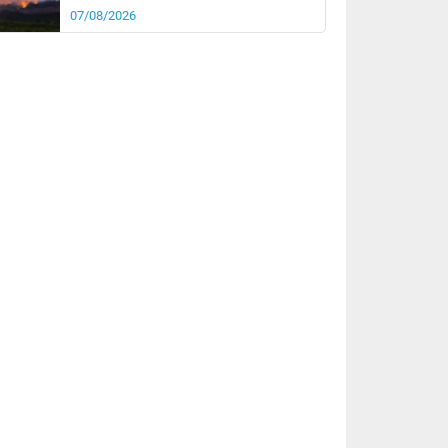
07/08/2026
rée
Nuit
25°
20°
km/h
5
km/h