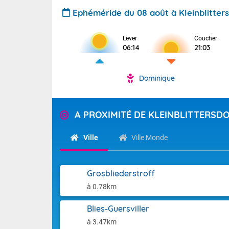
Ephéméride du 08 août à Kleinblitter
Lever
Coucher
06:14
21:03
Dominique
A PROXIMITÉ DE KLEINBLITTERSD
Ville
Ville Monde
Grosbliederstroff
à 0.78km
Blies-Guersviller
à 3.47km