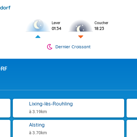
sdorf
Lever
Coucher
01:34
18:23
Dernier Croissant
ORF
Lixing-lès-Rouhling
à 3.19km
Alsting
à 3.70km