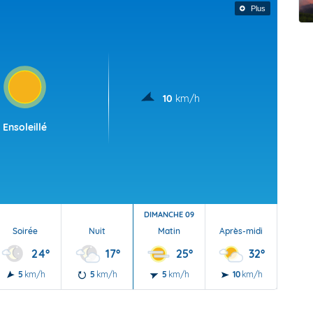
t Futuna
oid
Plus
10
km/h
Ensoleillé
DIMANCHE 09
Soirée
Nuit
Matin
Après-midi
Soi
24°
17°
25°
32°
5
km/h
5
km/h
5
km/h
10
km/h
10