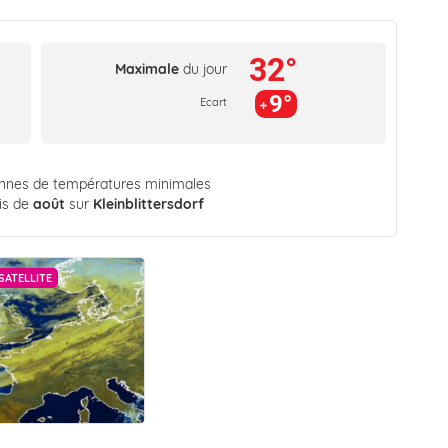
32°
Maximale
du jour
9°
Ecart
ennes de températures minimales
is de
août
sur
Kleinblittersdorf
SATELLITE