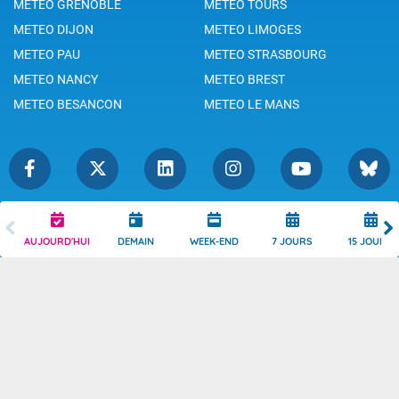
METEO GRENOBLE
METEO TOURS
METEO DIJON
METEO LIMOGES
METEO PAU
METEO STRASBOURG
METEO NANCY
METEO BREST
METEO BESANCON
METEO LE MANS
Légende
Mentions Légales
AUJOURD'HUI
DEMAIN
WEEK-END
7 JOURS
15 JOURS
Témoins de connexion
Politique de Confidentialité
Droits de Reproduction
Consentement
Accessibilité : partiellement
Contact
conforme