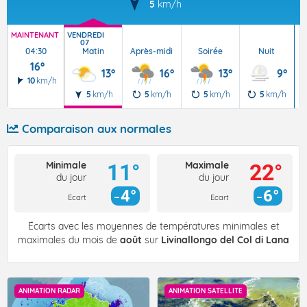
5
km/h
MAINTENANT
VENDREDI
S
07
04:30
Matin
Après-midi
Soirée
Nuit
16°
13°
16°
13°
9°
10
km/h
5
km/h
5
km/h
5
km/h
5
km/h
Comparaison aux normales
Minimale
Maximale
11°
22°
du jour
du jour
4°
6°
Ecart
Ecart
Écarts avec les moyennes de températures minimales et
maximales du mois de
août
sur
Livinallongo del Col di Lana
ANIMATION RADAR
ANIMATION SATELLITE