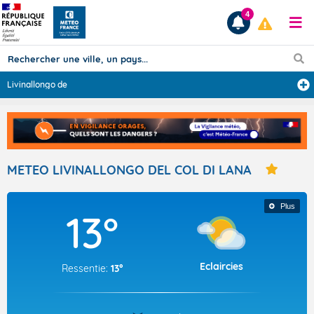
4
Livinallongo de
...
Prévisions
TOUS LES RÉSULTATS
METEO LIVINALLONGO DEL COL DI LANA
Articles
Plus
13°
Eclaircies
Ressentie:
13°