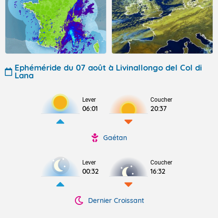
Ephéméride du 07 août à Livinallongo del Col di
Lana
Lever
Coucher
06:01
20:37
Gaétan
Lever
Coucher
00:32
16:32
Dernier Croissant