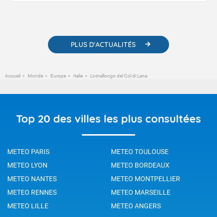
publications. Vous y trouverez également des liens utiles vers nos
contenus pédagogiques concernant les phénomènes
météorologiques et des informations scientifiques sur le
changement climatique.
PLUS D'ACTUALITÉS
Accueil
Monde
Europe
Italie
Livinallongo del Col di Lana
Top 20 des villes les plus consultées
METEO PARIS
METEO TOULOUSE
METEO LYON
METEO BORDEAUX
METEO NANTES
METEO MONTPELLIER
METEO RENNES
METEO MARSEILLE
METEO LILLE
METEO ANGERS