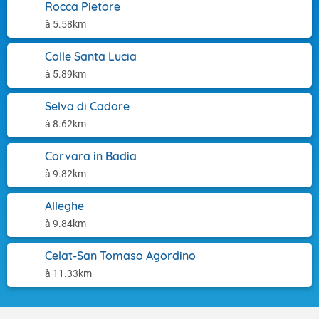
Rocca Pietore
à 5.58km
Colle Santa Lucia
à 5.89km
Selva di Cadore
à 8.62km
Corvara in Badia
à 9.82km
Alleghe
à 9.84km
Celat-San Tomaso Agordino
à 11.33km