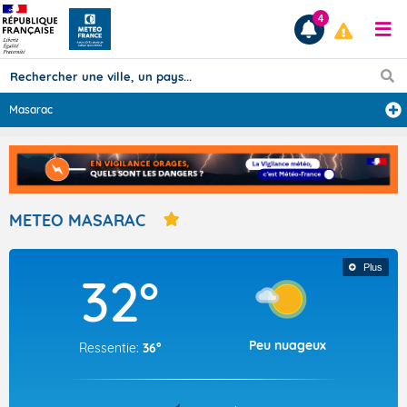
4
Masarac
Prévisions
TOUS LES RÉSULTATS
METEO MASARAC
Articles
Plus
32°
Peu nuageux
Ressentie:
36°