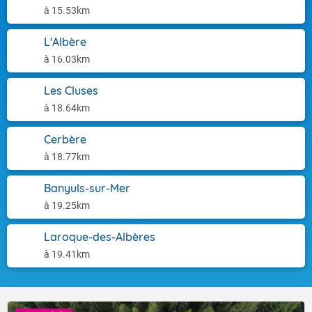
à 15.53km
L'Albère
à 16.03km
Les Cluses
à 18.64km
Cerbère
à 18.77km
Banyuls-sur-Mer
à 19.25km
Laroque-des-Albères
à 19.41km