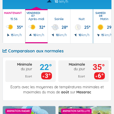
10
km/h
MAINTENANT
VENDREDI
SAMEDI
07
08
15:56
Après-midi
Soirée
Nuit
Matin
35°
32°
28°
25°
29°
15
km/h
10
km/h
10
km/h
10
km/h
15
km/h
Comparaison aux normales
Minimale
Maximale
22°
35°
du jour
du jour
3°
6°
Ecart
Ecart
Écarts avec les moyennes de températures minimales et
maximales du mois de
août
sur
Masarac
ANIMATION RADAR
ANIMATION SATELLITE