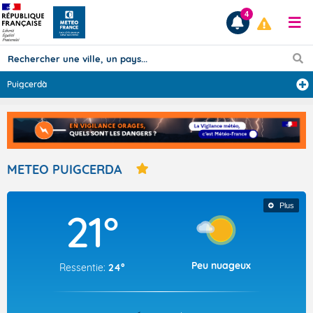
4
Puigcerdà
Prévisions
TOUS LES RÉSULTATS
METEO PUIGCERDA
Articles
Plus
21°
Peu nuageux
Ressentie:
24°