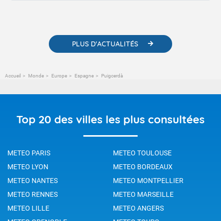
contenus pédagogiques concernant les phénomènes
météorologiques et des informations scientifiques sur le
changement climatique.
PLUS D'ACTUALITÉS
Accueil
Monde
Europe
Espagne
Puigcerdà
Top 20 des villes les plus consultées
METEO PARIS
METEO TOULOUSE
METEO LYON
METEO BORDEAUX
METEO NANTES
METEO MONTPELLIER
METEO RENNES
METEO MARSEILLE
METEO LILLE
METEO ANGERS