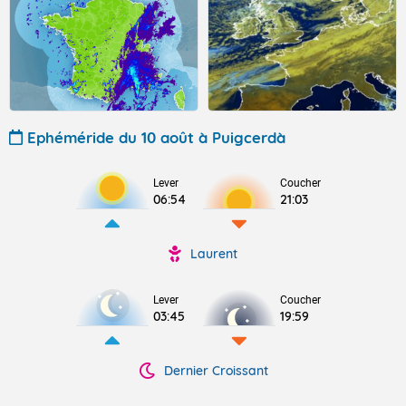
Ephéméride du 10 août à Puigcerdà
Lever
Coucher
06:54
21:03
Laurent
Lever
Coucher
03:45
19:59
Dernier Croissant