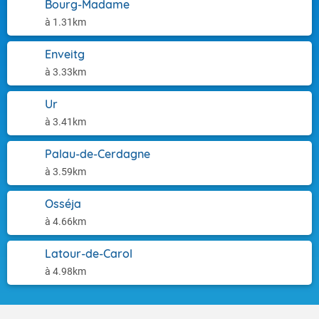
Bourg-Madame
à 1.31km
Enveitg
à 3.33km
Ur
à 3.41km
Palau-de-Cerdagne
à 3.59km
Osséja
à 4.66km
Latour-de-Carol
à 4.98km