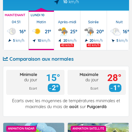
10
km/h
MAINTENANT
LUNDI 10
04:51
Matin
Après-midi
Soirée
Nuit
16°
21°
25°
20°
16°
5
km/h
10
km/h
20
km/h
20
km/h
5
km/h
40 km/h
40 km/h
Comparaison aux normales
Minimale
Maximale
15°
28°
du jour
du jour
2°
1°
Ecart
Ecart
Écarts avec les moyennes de températures minimales et
maximales du mois de
août
sur
Puigcerdà
ANIMATION RADAR
ANIMATION SATELLITE