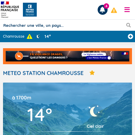
4
14°
Chamrousse
Prévisions
TOUS LES RÉSULTATS
METEO STATION CHAMROUSSE
Articles
à 1700m
14°
Ciel clair