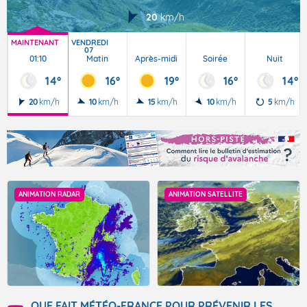
20
km/h
MAINTENANT
VENDREDI
07
01:10
Matin
Après-midi
Soirée
Nuit
14°
16°
19°
16°
14°
20
km/h
10
km/h
15
km/h
10
km/h
5
km/h
ANIMATION RADAR
ANIMATION SATELLITE
QUE FAIT MÉTÉO-FRANCE POUR PRÉVENIR LES