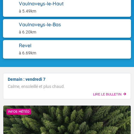
Vaulnaveys-le-Haut
à 5.49km
Vaulnaveys-le-Bas
à 6.20km
Revel
à 6.69km
Demain : vendredi 7
Calme, ensoleillé et plus chaud.
LIRE LE BULLETIN
INFOS MÉTÉO