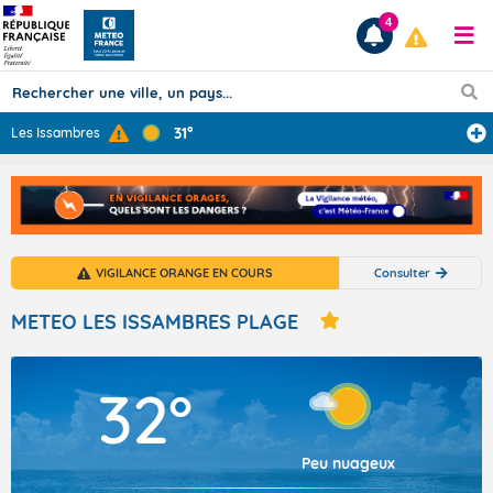
4
31°
Les Issambres
Prévisions
TOUS LES RÉSULTATS
VIGILANCE ORANGE EN COURS
Consulter
Articles
METEO LES ISSAMBRES PLAGE
32°
Peu nuageux