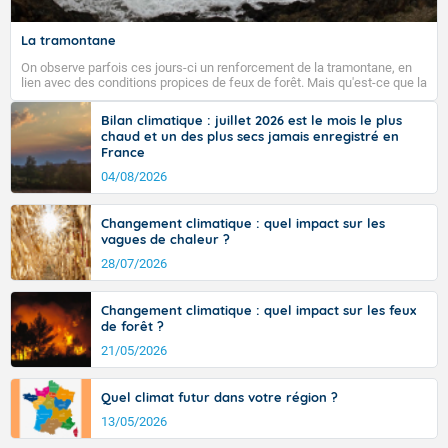
seront de nouveau dépassés sur la quasi-totalité du
pays, hors côtes de Manche, avec 35 à 38°C dans le
La tramontane
sud-ouest et le sud-est et même localement 38 ou 39
sur Midi-Pyrénées, et 39 à 40 dans le Gard.
On observe parfois ces jours-ci un renforcement de la tramontane, en
lien avec des conditions propices de feux de forêt. Mais qu'est-ce que la
tramontane ? Quelles sont ses caractéristiques ? La tramontane est un
vent turbulent soufflant de secteur nord-ouest à nord, ou ouest à nord-
Bilan climatique : juillet 2026 est le mois le plus
ouest, dans un secteur qui part du Roussillon à la vallée de l’Aude et à
chaud et un des plus secs jamais enregistré en
Fermer
l’ouest de l’Hérault. L’étymologie de ce vent vient du latin trasmontanus,
France
signifiant au-delà des monts, en allusion aux régions montagneuses
d’où provient ce vent.
04/08/2026
Changement climatique : quel impact sur les
vagues de chaleur ?
28/07/2026
Changement climatique : quel impact sur les feux
de forêt ?
21/05/2026
Quel climat futur dans votre région ?
13/05/2026