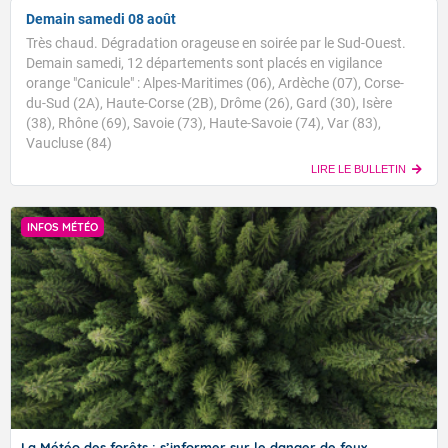
Demain samedi 08 août
Très chaud. Dégradation orageuse en soirée par le Sud-Ouest.
Demain samedi, 12 départements sont placés en vigilance
orange "Canicule" : Alpes-Maritimes (06), Ardèche (07), Corse-
du-Sud (2A), Haute-Corse (2B), Drôme (26), Gard (30), Isère
(38), Rhône (69), Savoie (73), Haute-Savoie (74), Var (83),
Vaucluse (84)
LIRE LE BULLETIN
INFOS MÉTÉO
La Météo des forêts : s’informer sur le danger de feux