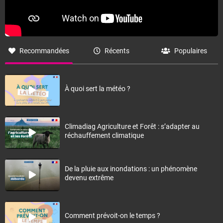
Recommandées
Récents
Populaires
À quoi sert la météo ?
Climadiag Agriculture et Forêt : s’adapter au
réchauffement climatique
De la pluie aux inondations : un phénomène
devenu extrême
Comment prévoit-on le temps ?