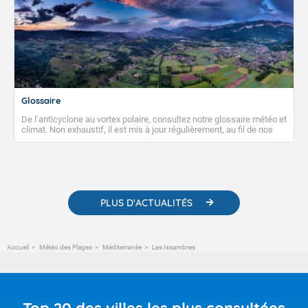
Glossaire
De l’anticyclone au vortex polaire, consultez notre glossaire météo et
climat. Non exhaustif, il est mis à jour régulièrement, au fil de nos
publications. Vous y trouverez également des liens utiles vers nos
contenus pédagogiques concernant les phénomènes
météorologiques et des informations scientifiques sur le
changement climatique.
PLUS D'ACTUALITÉS
Accueil
Météo des Plages
Méditerranée
Les Issambres
Top 20 des villes les plus consultées