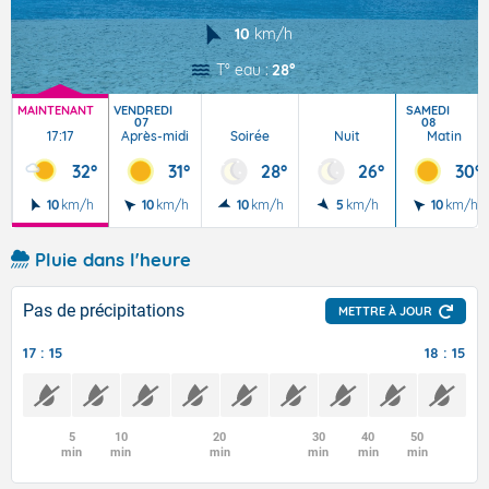
10
km/h
T° eau :
28°
MAINTENANT
VENDREDI
SAMEDI
07
08
17:17
Après-midi
Soirée
Nuit
Matin
32°
31°
28°
26°
30°
10
km/h
10
km/h
10
km/h
5
km/h
10
km/h
Pluie dans l'heure
Pas de précipitations
METTRE À JOUR
17 : 15
18 : 15
5
10
20
30
40
50
min
min
min
min
min
min