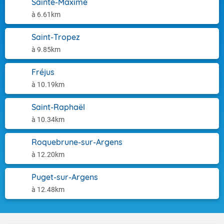
Sainte-Maxime
à 6.61km
Saint-Tropez
à 9.85km
Fréjus
à 10.19km
Saint-Raphaël
à 10.34km
Roquebrune-sur-Argens
à 12.20km
Puget-sur-Argens
à 12.48km