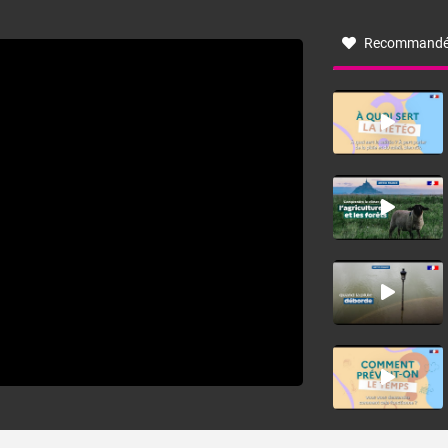
vallée de l’Aude et à l’ouest de l’Hérault. L’étymologie de
ce vent vient du latin trasmontanus, signifiant au-delà des
monts, en allusion aux régions montagneuses d’où
Recommandé
provient ce vent.