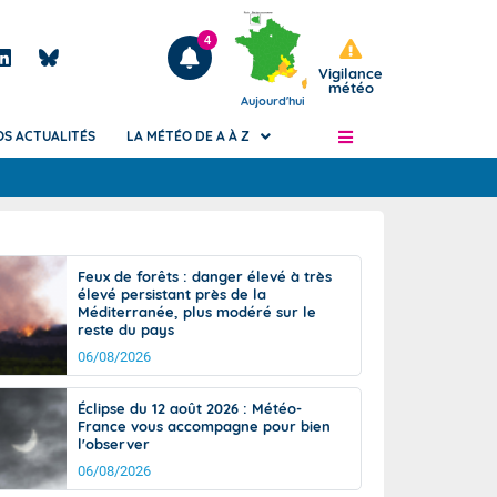
4
Vigilance
météo
Aujourd'hui
OS ACTUALITÉS
LA MÉTÉO DE A À Z
Articles
ngers
Feux de forêts : danger élevé à très
Phénomènes dangereux de J+2 à J+7
élevé persistant près de la
civile
Méditerranée, plus modéré sur le
Avertissement pluies intenses à l'échelle
reste du pays
des communes (Apic)
és
06/08/2026
Bulletins Marine
ateur de
Bulletins d'estimation du risque
Éclipse du 12 août 2026 : Météo-
d'avalanche
France vous accompagne pour bien
-pompier
l'observer
Météo des forêts
06/08/2026
Vigicrues