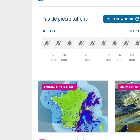
Pas de précipitations
METTRE À JOUR
06 : 00
07 : 
5
10
20
30
40
50
min
min
min
min
min
min
ANIMATION RADAR
ANIMATION 