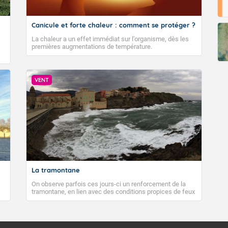
Canicule et forte chaleur : comment se protéger ?
La chaleur a un effet immédiat sur l’organisme, dès les
premières augmentations de température.
VENT
La tramontane
On observe parfois ces jours-ci un renforcement de la
tramontane, en lien avec des conditions propices de feux
de forêt. Mais qu'est-ce que la tramontane ? Quelles sont
ses caractéristiques ? La tramontane est un vent
turbulent soufflant de secteur nord-ouest à nord, ou ouest
à nord-ouest, dans un secteur qui part du Roussillon à la