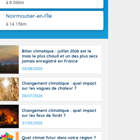
ttoral l'après-
aison.
à 8.06km
n général, 14
r
Noirmoutier-en-l'Île
sse, il fait
à 14.15km
ouvent 30 à 35
Bilan climatique : juillet 2026 est le
mois le plus chaud et un des plus secs
jamais enregistré en France
04/08/2026
Changement climatique : quel impact
sur les vagues de chaleur ?
28/07/2026
Changement climatique : quel impact
sur les feux de forêt ?
21/05/2026
Quel climat futur dans votre région ?