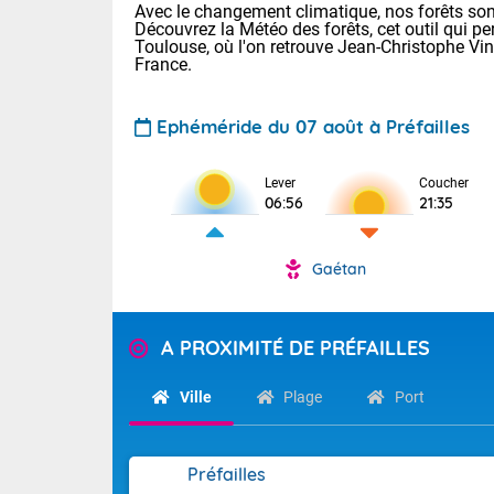
Avec le changement climatique, nos forêts sont
Découvrez la Météo des forêts, cet outil qui pe
Toulouse, où l'on retrouve Jean-Christophe Vi
France.
Ephéméride du 07 août à Préfailles
Lever
Coucher
06:56
21:35
Voici les tem
28 Lyon : 31 
: 27 Nancy : 
Gaétan
31 Lille : 26 
TENDANCE P
Aujourd'hui :
A PROXIMITÉ DE PRÉFAILLES
Pour la sema
Calme, enso
Ville
Plage
Port
Cette semain
La journée s'
temps devrait 
territoire. O
Tendance des
pyrénéennes, l
2026 :
Préfailles
alors que la 