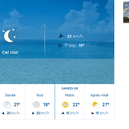
t Futuna
oid
25
km/h
T° eau :
19°
Ciel clair
SAMEDI 08
Soirée
Nuit
Matin
Après-midi
Soi
21°
18°
22°
27°
20
km/h
20
km/h
15
km/h
15
km/h
15