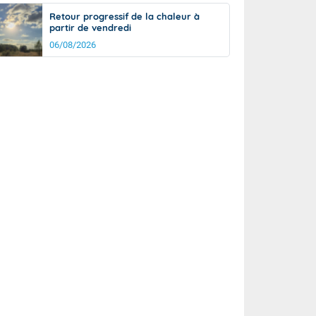
Retour progressif de la chaleur à
partir de vendredi
06/08/2026
rée
Nuit
22°
19°
km/h
10
km/h