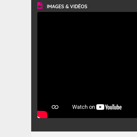
en rafales, parfois davantage. Il parcourt la basse vallée
du Rhône et la Provence et envahit le littoral
IMAGES & VIDÉOS
méditerranéen à partir de la Camargue.