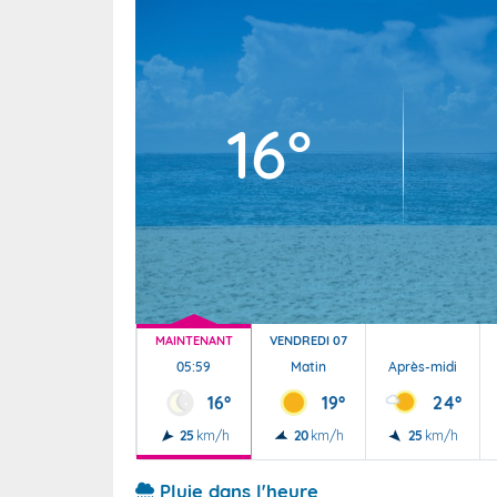
Wallis e
Grand fr
16°
MAINTENANT
VENDREDI 07
05:59
Matin
Après-midi
16°
19°
24°
25
km/h
20
km/h
25
km/h
Pluie dans l'heure