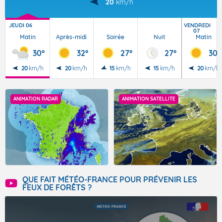
20
km/h
JEUDI 06
VENDREDI
07
Matin
Après-midi
Soirée
Nuit
Matin
30°
32°
27°
27°
30°
20
km/h
20
km/h
15
km/h
15
km/h
20
km/h
ANIMATION RADAR
ANIMATION SATELLITE
QUE FAIT MÉTÉO-FRANCE POUR PRÉVENIR LES
FEUX DE FORÊTS ?