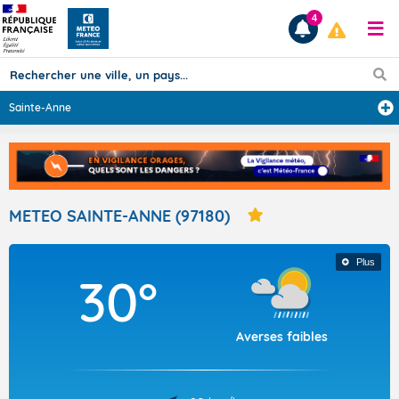
4
Sainte-Anne
Prévisions
TOUS LES RÉSULTATS
METEO SAINTE-ANNE (97180)
Articles
Plus
30°
Averses faibles