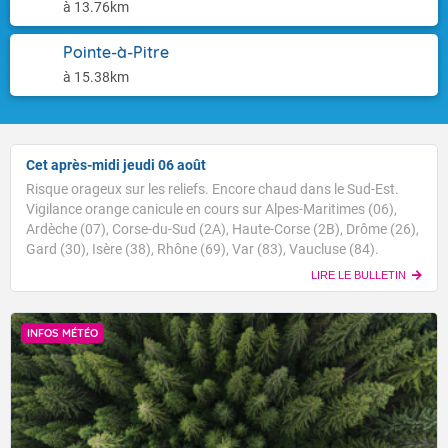
à 13.76km
Pointe-à-Pitre
à 15.38km
Cet après-midi jeudi 06 août
Risque orageux sur les reliefs. Encore chaud dans le Sud-Est.
Vigilance orange canicule en cours sur Alpes-Maritimes (06),
Ardèche (07), Corse-du-Sud (2A), Haute-Corse (2B), Drôme (26),
Gard (30), Isère (38), Rhône (69), Var (83), Vaucluse (84).
LIRE LE BULLETIN
INFOS MÉTÉO