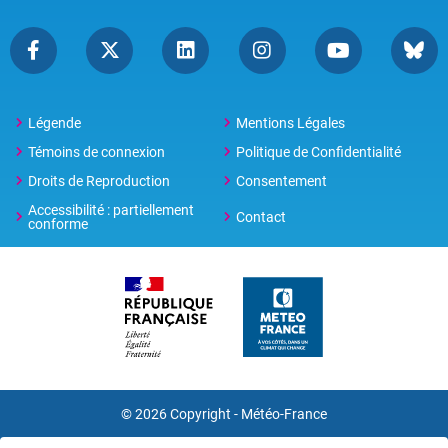
Légende
Mentions Légales
Témoins de connexion
Politique de Confidentialité
Droits de Reproduction
Consentement
Accessibilité : partiellement
Contact
conforme
© 2026 Copyright -
Météo-France