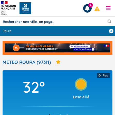
4
Roura
Prévisions
TOUS LES RÉSULTATS
METEO ROURA (97311)
Articles
Plus
32°
Ensoleillé