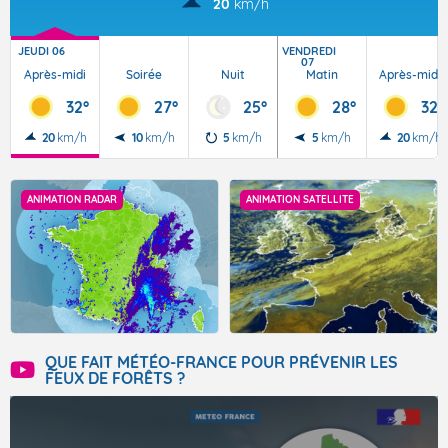
20
km/h
JEUDI 06
VENDREDI
07
Après-midi
Soirée
Nuit
Matin
Après-midi
32°
27°
25°
28°
32°
20
km/h
10
km/h
5
km/h
5
km/h
20
km/h
ANIMATION RADAR
ANIMATION SATELLITE
QUE FAIT MÉTÉO-FRANCE POUR PRÉVENIR LES
FEUX DE FORÊTS ?