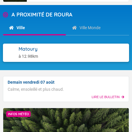
A PROXIMITÉ DE ROURA
Ville
Ville Monde
Matoury
à 12.98km
Demain vendredi 07 août
Calme, ensoleillé et plus chaud.
LIRE LE BULLETIN
INFOS MÉTÉO