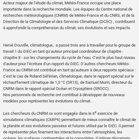
Acteur majeur de l’étude du climat, Météo-France occupe une place
importante dans la recherche mondiale. Les équipes du Centre national de
recherches météorologiques (CNRM) de Météo-France et du CNRS, et de la
Direction de la Climatologie et des Services Climatique (DCSC) , contribuent
à approfondir la compréhension du climat, ses évolutions et ses impacts.
Hervé Douville, climatologue, a passé trois ans à travailler pour le groupe de
travail 1 du GIEC en tant qu’auteur principal coordinateur de chapitre -
chapitre 8 - sur les changements du cycle de l’eau. C’est le plus haut niveau
d’auteur pour l’écriture d’un rapport du GIEC. D’autres chercheurs Météo-
France au CNRM ont contribué en tant qu’auteurs à deux rapports spéciaux :
c’est le cas de Roland Séférian, climatologue, dans le rapport spécial sur le
réchauffement climatique de 1,5 °C (SR15), de Samuel Morin, directeur du
CNRM dans le rapport spécial Océan et Cryosphère (SROCC).
Nos personnels de recherche ont contribué à développer de nouveaux
modèles pour représenter les évolutions du climat.
e
Les chercheurs du CNRM se sont engagés dans le 6
exercice de
simulations climatiques (CMIP6) permettant de mieux connaître le climat de
la planète et ses évolutions passées et futures utilisé par le GIEC. Il permet
de représenter plus finement les interactions entre l’atmosphère, les
océans, les surfaces continentales et la cryosphère. Il intègre désormais