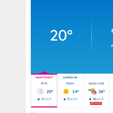
Wallis e
Grand fr
20°
MAINTENANT
SAMEDI 08
01:14
Matin
Après-midi
20°
24°
26°
5
km/h
5
km/h
10
km/h
40 km/h