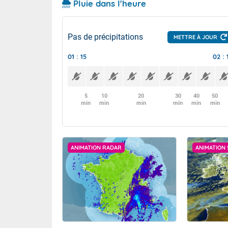
Pluie dans l'heure
Pas de précipitations
METTRE À JOUR
01 : 15
02 : 
5
10
20
30
40
50
min
min
min
min
min
min
ANIMATION RADAR
ANIMATION 