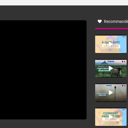
turbulent soufflant de secteur nord-ouest à nord, ou ouest
à nord-ouest, dans un secteur qui part du Roussillon à la
vallée de l’Aude et à l’ouest de l’Hérault. L’étymologie de
ce vent vient du latin trasmontanus, signifiant au-delà des
monts, en allusion aux régions montagneuses d’où
Recommandé
provient ce vent.