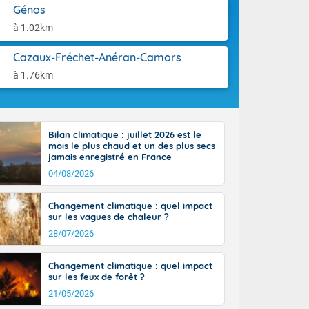
orages
aison.
Génos
ne, le Poitou-
à 1.02km
 de 8 à 13
re 26 sur le
Cazaux-Fréchet-Anéran-Camors
 nouveau
 dans le sud-
à 1.76km
Bilan climatique : juillet 2026 est le
mois le plus chaud et un des plus secs
jamais enregistré en France
04/08/2026
Changement climatique : quel impact
sur les vagues de chaleur ?
28/07/2026
Changement climatique : quel impact
sur les feux de forêt ?
21/05/2026