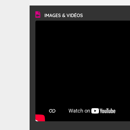
turbulent et généralement sec, pouvant souffler à une
vitesse moyenne de 50 km/h et atteindre 80 à 100 km/h
en rafales, parfois davantage. Il parcourt la basse vallée
du Rhône et la Provence et envahit le littoral
IMAGES & VIDÉOS
méditerranéen à partir de la Camargue.