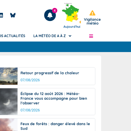
4
Vigilance
météo
Aujourd'hui
OS ACTUALITÉS
LA MÉTÉO DE A À Z
Articles
ngers
Retour progressif de la chaleur
Phénomènes dangereux de J+2 à J+7
07/08/2026
civile
Avertissement pluies intenses à l'échelle
des communes (Apic)
és
Éclipse du 12 août 2026 : Météo-
Bulletins Marine
France vous accompagne pour bien
l'observer
ateur de
Bulletins d'estimation du risque
d'avalanche
07/08/2026
-pompier
Météo des forêts
Feux de forêts : danger élevé dans le
Vigicrues
Sud