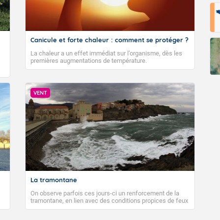
Canicule et forte chaleur : comment se protéger ?
La chaleur a un effet immédiat sur l’organisme, dès les
premières augmentations de température.
VENT
La tramontane
On observe parfois ces jours-ci un renforcement de la
tramontane, en lien avec des conditions propices de feux
de forêt. Mais qu'est-ce que la tramontane ? Quelles sont
ses caractéristiques ? La tramontane est un vent