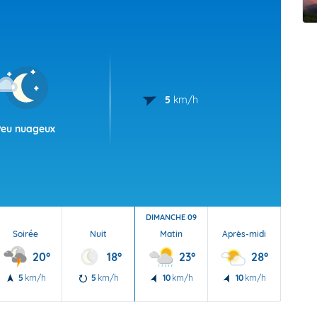
t Futuna
oid
5
km/h
Peu nuageux
DIMANCHE 09
Soirée
Nuit
Matin
Après-midi
Soi
20°
18°
23°
28°
5
km/h
5
km/h
10
km/h
10
km/h
10
50 