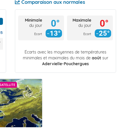
Comparaison aux normales
Minimale
Maximale
0°
0°
du jour
du jour
13°
25°
15
Ecart
Ecart
Écarts avec les moyennes de températures
minimales et maximales du mois de
août
sur
Adervielle-Pouchergues
SATELLITE