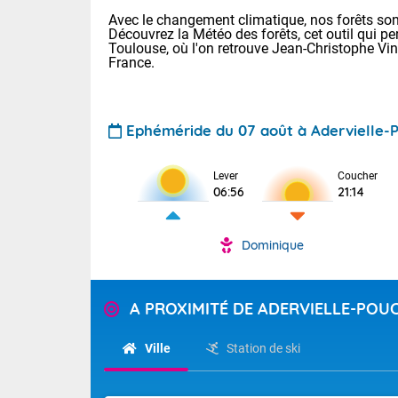
Avec le changement climatique, nos forêts sont
Découvrez la Météo des forêts, cet outil qui pe
Toulouse, où l'on retrouve Jean-Christophe Vi
France.
Ephéméride du 07 août à Adervielle-
Lever
Coucher
Voici les tem
06:56
21:14
31 Lyon : 35 
: 32 Nancy : 
32 Lille : 28 
Dominique
TENDANCE P
Demain : sam
Pour la sema
Très chaud
A PROXIMITÉ DE ADERVIELLE-PO
Au niveau du 
En matinée, le
températures 
Ville
Station de ski
Le soleil domi
Tendance des
donnent quel
2026 :
sur les Pyrén