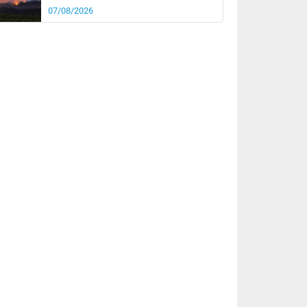
07/08/2026
rée
Nuit
21°
18°
km/h
5
km/h
km/h