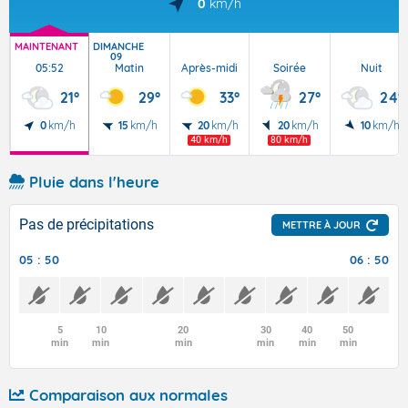
0
km/h
MAINTENANT
DIMANCHE
09
05:52
Matin
Après-midi
Soirée
Nuit
21°
29°
33°
27°
24°
0
km/h
15
km/h
20
km/h
20
km/h
10
km/h
40 km/h
80 km/h
Pluie dans l'heure
Pas de précipitations
METTRE À JOUR
05 : 50
06 : 50
5
10
20
30
40
50
min
min
min
min
min
min
Comparaison aux normales