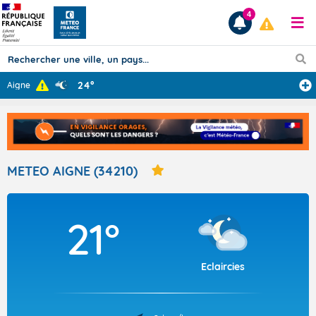
4
24°
Aigne
Prévisions
TOUS LES RÉSULTATS
METEO AIGNE (34210)
Articles
21°
Eclaircies