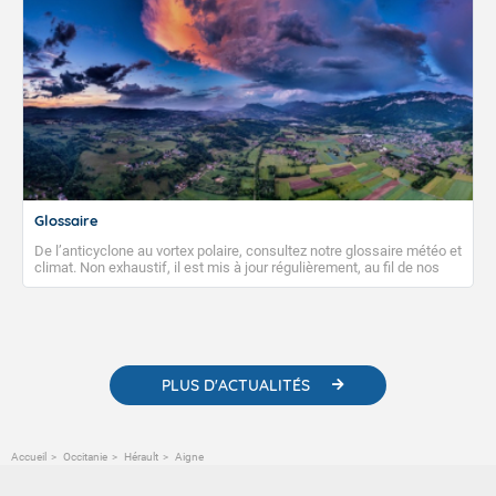
Glossaire
De l’anticyclone au vortex polaire, consultez notre glossaire météo et
climat. Non exhaustif, il est mis à jour régulièrement, au fil de nos
publications. Vous y trouverez également des liens utiles vers nos
contenus pédagogiques concernant les phénomènes
météorologiques et des informations scientifiques sur le
changement climatique.
PLUS D'ACTUALITÉS
Accueil
Occitanie
Hérault
Aigne