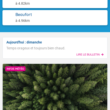
à 4.82km
Beaufort
à 4.96km
Aujourd'hui : dimanche
Temps orageux et toujours bien chaud.
LIRE LE BULLETIN
INFOS MÉTÉO