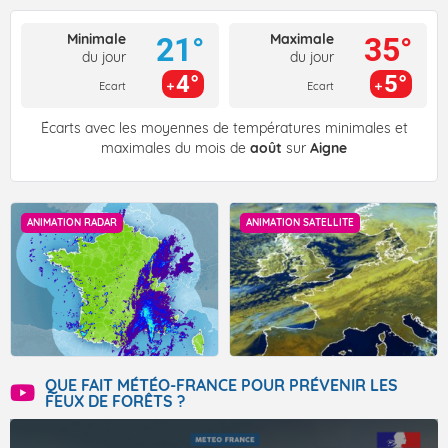
Minimale
Maximale
21°
35°
du jour
du jour
4°
5°
Ecart
Ecart
Écarts avec les moyennes de températures minimales et
maximales du mois de
août
sur
Aigne
ANIMATION RADAR
ANIMATION SATELLITE
QUE FAIT MÉTÉO-FRANCE POUR PRÉVENIR LES
FEUX DE FORÊTS ?