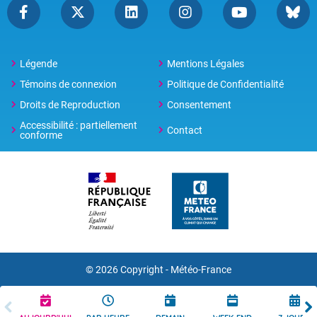
Légende
Mentions Légales
Témoins de connexion
Politique de Confidentialité
Droits de Reproduction
Consentement
Accessibilité : partiellement
Contact
conforme
© 2026 Copyright -
Météo-France