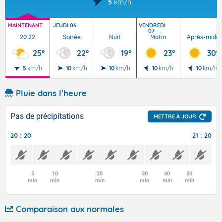
5
km/h
MAINTENANT
JEUDI 06
VENDREDI
07
20:22
Soirée
Nuit
Matin
Après-midi
25°
22°
19°
23°
30°
5
km/h
10
km/h
10
km/h
10
km/h
10
km/h
Pluie dans l'heure
Pas de précipitations
METTRE À JOUR
20 : 20
21 : 20
5
10
20
30
40
50
min
min
min
min
min
min
Comparaison aux normales