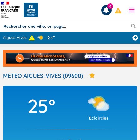
4
24°
Aigues-Vives
Prévisions
TOUS LES RÉSULTATS
METEO AIGUES-VIVES (09600)
Articles
25°
Eclaircies