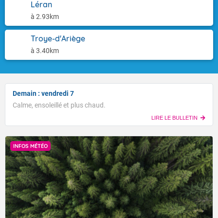
Léran
à 2.93km
Troye-d'Ariège
à 3.40km
Demain : vendredi 7
Calme, ensoleillé et plus chaud.
LIRE LE BULLETIN
INFOS MÉTÉO