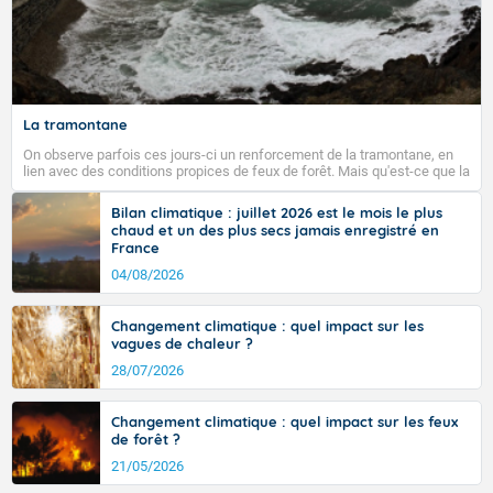
La tramontane
On observe parfois ces jours-ci un renforcement de la tramontane, en
lien avec des conditions propices de feux de forêt. Mais qu'est-ce que la
tramontane ? Quelles sont ses caractéristiques ? La tramontane est un
vent turbulent soufflant de secteur nord-ouest à nord, ou ouest à nord-
Bilan climatique : juillet 2026 est le mois le plus
ouest, dans un secteur qui part du Roussillon à la vallée de l’Aude et à
chaud et un des plus secs jamais enregistré en
l’ouest de l’Hérault. L’étymologie de ce vent vient du latin trasmontanus,
France
signifiant au-delà des monts, en allusion aux régions montagneuses
d’où provient ce vent.
04/08/2026
Changement climatique : quel impact sur les
vagues de chaleur ?
28/07/2026
Changement climatique : quel impact sur les feux
de forêt ?
21/05/2026