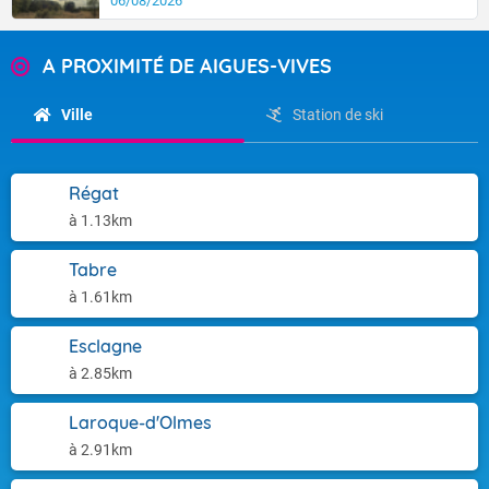
06/08/2026
A PROXIMITÉ DE AIGUES-VIVES
Ville
Station de ski
Régat
à 1.13km
Tabre
à 1.61km
Esclagne
à 2.85km
Laroque-d'Olmes
à 2.91km