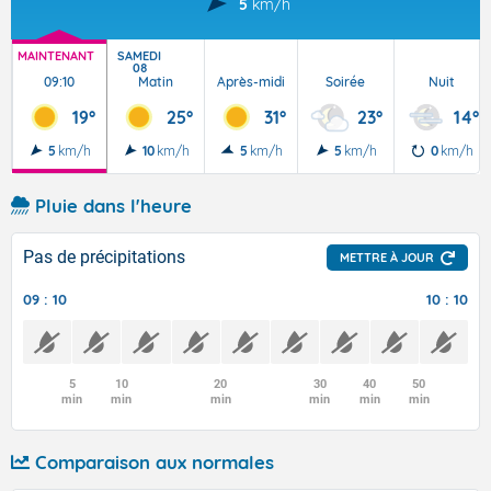
5
km/h
MAINTENANT
SAMEDI
08
09:10
Matin
Après-midi
Soirée
Nuit
19°
25°
31°
23°
14°
5
km/h
10
km/h
5
km/h
5
km/h
0
km/h
Pluie dans l'heure
Pas de précipitations
METTRE À JOUR
09 : 10
10 : 10
5
10
20
30
40
50
min
min
min
min
min
min
Comparaison aux normales