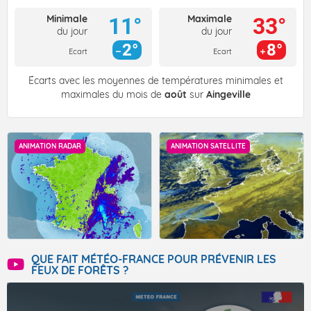
Minimale
Maximale
11°
33°
du jour
du jour
2°
8°
Ecart
Ecart
Écarts avec les moyennes de températures minimales et
maximales du mois de
août
sur
Aingeville
ANIMATION RADAR
ANIMATION SATELLITE
QUE FAIT MÉTÉO-FRANCE POUR PRÉVENIR LES
FEUX DE FORÊTS ?