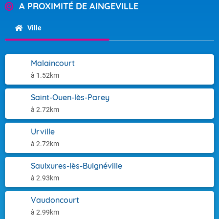
A PROXIMITÉ DE AINGEVILLE
Ville
Malaincourt
à 1.52km
Saint-Ouen-lès-Parey
à 2.72km
Urville
à 2.72km
Saulxures-lès-Bulgnéville
à 2.93km
Vaudoncourt
à 2.99km