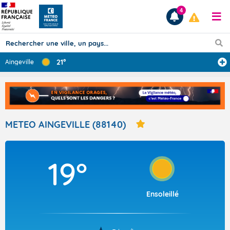
4
21°
Aingeville
Prévisions
TOUS LES RÉSULTATS
METEO AINGEVILLE (88140)
Articles
19°
Ensoleillé