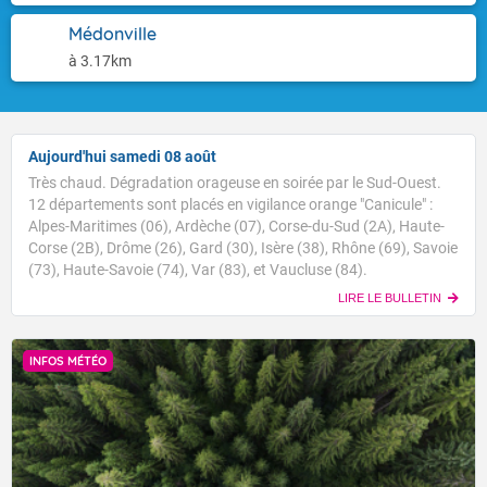
Médonville
à 3.17km
Aujourd'hui samedi 08 août
Très chaud. Dégradation orageuse en soirée par le Sud-Ouest.
12 départements sont placés en vigilance orange "Canicule" :
Alpes-Maritimes (06), Ardèche (07), Corse-du-Sud (2A), Haute-
Corse (2B), Drôme (26), Gard (30), Isère (38), Rhône (69), Savoie
(73), Haute-Savoie (74), Var (83), et Vaucluse (84).
LIRE LE BULLETIN
INFOS MÉTÉO