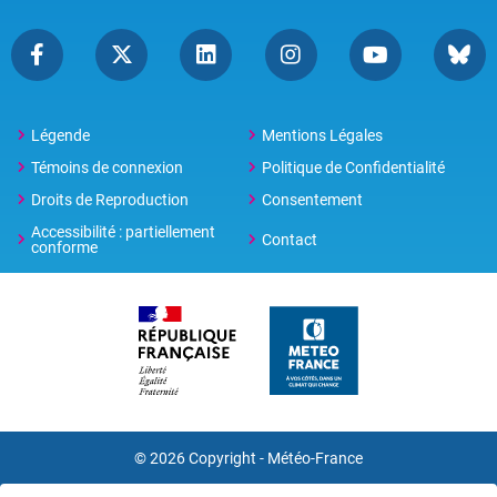
Légende
Mentions Légales
Témoins de connexion
Politique de Confidentialité
Droits de Reproduction
Consentement
Accessibilité : partiellement
Contact
conforme
© 2026 Copyright -
Météo-France