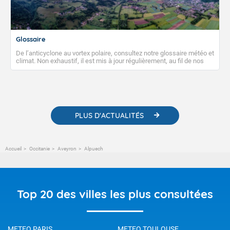
Glossaire
De l’anticyclone au vortex polaire, consultez notre glossaire météo et
climat. Non exhaustif, il est mis à jour régulièrement, au fil de nos
publications. Vous y trouverez également des liens utiles vers nos
contenus pédagogiques concernant les phénomènes
météorologiques et des informations scientifiques sur le
changement climatique.
PLUS D'ACTUALITÉS
Accueil
Occitanie
Aveyron
Alpuech
Top 20 des villes les plus consultées
METEO PARIS
METEO TOULOUSE