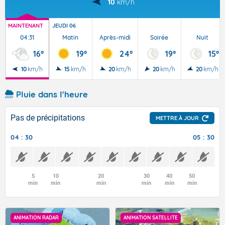
10
km/h
MAINTENANT
JEUDI 06
04:31
Matin
Après-midi
Soirée
Nuit
16°
19°
24°
19°
15°
10
km/h
15
km/h
20
km/h
20
km/h
20
km/h
Pluie dans l'heure
Pas de précipitations
METTRE À JOUR
04 : 30
05 : 30
5
10
20
30
40
50
min
min
min
min
min
min
ANIMATION RADAR
ANIMATION SATELLITE