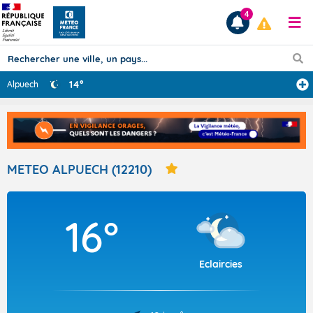
4
14°
Alpuech
Prévisions
TOUS LES RÉSULTATS
METEO ALPUECH (12210)
Articles
16°
Eclaircies