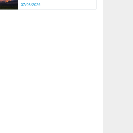
07/08/2026
rée
Nuit
22°
20°
km/h
5
km/h