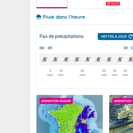
40 km/h
Pluie dans l'heure
Pas de précipitations
METTRE À JOUR
00 : 05
01 : 
5
10
20
30
40
50
min
min
min
min
min
min
ANIMATION RADAR
ANIMATION 