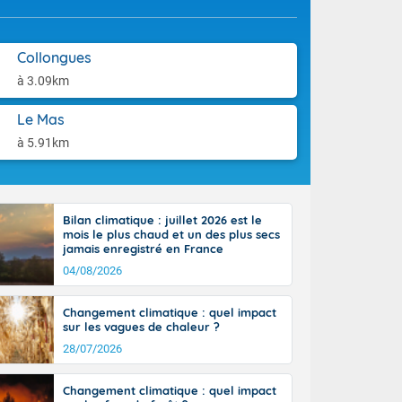
orages
aison.
ne, le Poitou-
 de 8 à 13
Collongues
re 26 sur le
 nouveau
à 3.09km
 dans le sud-
Le Mas
à 5.91km
Bilan climatique : juillet 2026 est le
mois le plus chaud et un des plus secs
jamais enregistré en France
04/08/2026
Changement climatique : quel impact
sur les vagues de chaleur ?
28/07/2026
Changement climatique : quel impact