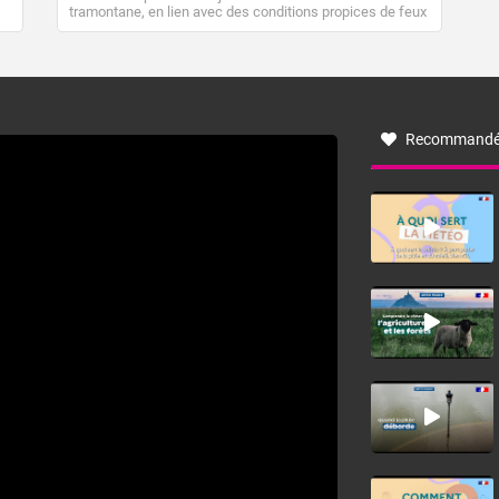
tramontane, en lien avec des conditions propices de feux
de forêt. Mais qu'est-ce que la tramontane ? Quelles sont
ses caractéristiques ? La tramontane est un vent
turbulent soufflant de secteur nord-ouest à nord, ou ouest
à nord-ouest, dans un secteur qui part du Roussillon à la
vallée de l’Aude et à l’ouest de l’Hérault. L’étymologie de
ce vent vient du latin trasmontanus, signifiant au-delà des
monts, en allusion aux régions montagneuses d’où
Recommandé
provient ce vent.