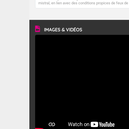
mistral, en lien avec des conditions propices de feux de
forêt. Mais qu'est-ce que le mistral ? Quelles sont ses
caractéristiques ? Le mistral est un vent régional,
turbulent et généralement sec, pouvant souffler à une
vitesse moyenne de 50 km/h et atteindre 80 à 100 km/h
en rafales, parfois davantage. Il parcourt la basse vallée
du Rhône et la Provence et envahit le littoral
IMAGES & VIDÉOS
méditerranéen à partir de la Camargue.