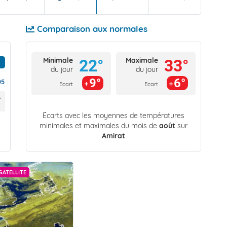
Comparaison aux normales
Minimale
Maximale
22°
33°
du jour
du jour
9°
6°
05
Ecart
Ecart
Écarts avec les moyennes de températures
minimales et maximales du mois de
août
sur
Amirat
SATELLITE