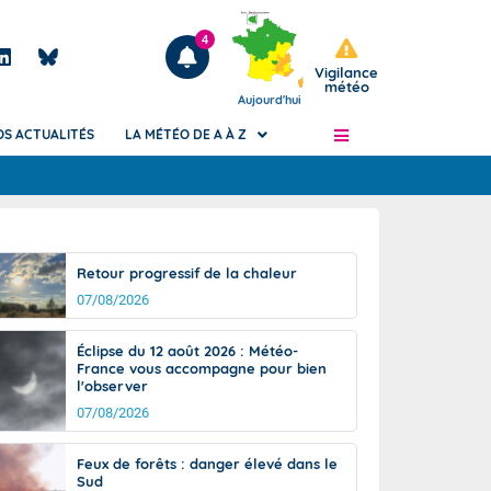
4
Vigilance
météo
Aujourd'hui
OS ACTUALITÉS
LA MÉTÉO DE A À Z
Articles
ngers
Retour progressif de la chaleur
Phénomènes dangereux de J+2 à J+7
07/08/2026
civile
Avertissement pluies intenses à l'échelle
des communes (Apic)
és
Éclipse du 12 août 2026 : Météo-
Bulletins Marine
France vous accompagne pour bien
l'observer
ateur de
Bulletins d'estimation du risque
d'avalanche
07/08/2026
-pompier
Météo des forêts
Feux de forêts : danger élevé dans le
Vigicrues
Sud