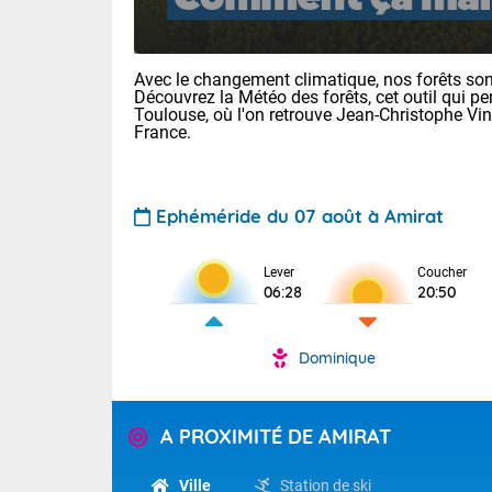
Avec le changement climatique, nos forêts sont
Découvrez la Météo des forêts, cet outil qui pe
Toulouse, où l'on retrouve Jean-Christophe Vi
France.
Ephéméride du 07 août à Amirat
Voici les tem
31 Lyon : 35 
: 32 Nancy : 
Lever
Coucher
32 Lille : 28 
06:28
20:50
TENDANCE P
Demain : sam
Dominique
Pour la sema
Très chaud
Au niveau du 
En matinée, le
températures 
A PROXIMITÉ DE AMIRAT
Le soleil domi
Tendance des
donnent quel
2026 :
sur les Pyrén
Ville
Station de ski