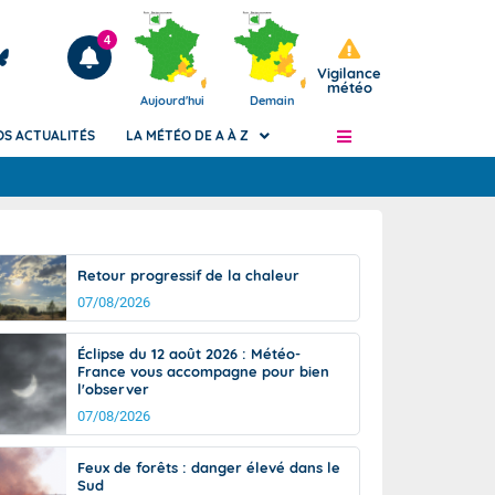
4
Vigilance
météo
Aujourd'hui
Demain
OS ACTUALITÉS
LA MÉTÉO DE A À Z
Articles
ngers
Retour progressif de la chaleur
Phénomènes dangereux de J+2 à J+7
07/08/2026
civile
Avertissement pluies intenses à l'échelle
des communes (Apic)
és
Éclipse du 12 août 2026 : Météo-
Bulletins Marine
France vous accompagne pour bien
l'observer
ateur de
Bulletins d'estimation du risque
d'avalanche
07/08/2026
-pompier
Météo des forêts
Feux de forêts : danger élevé dans le
Vigicrues
Sud