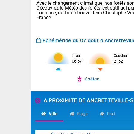
Avec le changement climatique, nos forêts sont
Découvrez la Météo des forêts, cet outil qui pe
Toulouse, où l'on retrouve Jean-Christophe Vi
France.
Ephéméride du 07 août à Ancrettevill
Lever
Coucher
Voici les tem
06:37
21:32
31 Lyon : 35 
: 32 Nancy : 
32 Lille : 28 
Gaétan
TENDANCE P
Demain : sam
Pour la sema
A PROXIMITÉ DE ANCRETTEVILLE-
Très chaud
Au niveau du 
En matinée, le
températures 
Ville
Plage
Port
Le soleil domi
Tendance des
donnent quel
2026 :
sur les Pyrén