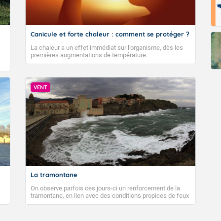
Canicule et forte chaleur : comment se protéger ?
La chaleur a un effet immédiat sur l’organisme, dès les
premières augmentations de température.
VENT
La tramontane
On observe parfois ces jours-ci un renforcement de la
tramontane, en lien avec des conditions propices de feux
de forêt. Mais qu'est-ce que la tramontane ? Quelles sont
ses caractéristiques ? La tramontane est un vent
turbulent soufflant de secteur nord-ouest à nord, ou ouest