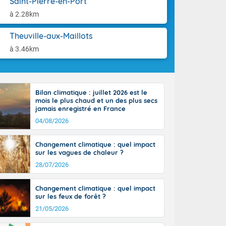
Saint-Pierre-en-Port
orages
aison.
ne, le Poitou-
à 2.28km
 de 8 à 13
re 26 sur le
Theuville-aux-Maillots
 nouveau
à 3.46km
 dans le sud-
Bilan climatique : juillet 2026 est le
mois le plus chaud et un des plus secs
jamais enregistré en France
04/08/2026
Changement climatique : quel impact
sur les vagues de chaleur ?
28/07/2026
Changement climatique : quel impact
sur les feux de forêt ?
21/05/2026