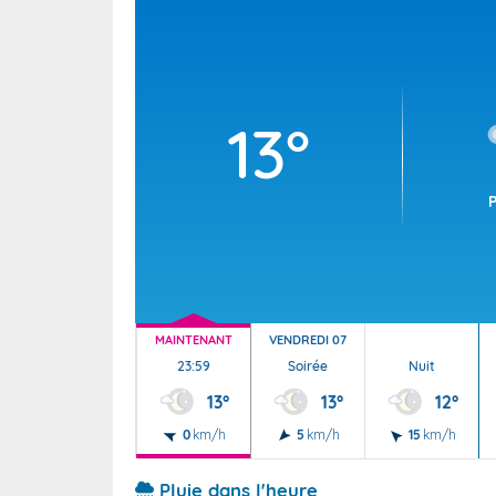
Wallis e
Grand fr
13°
MAINTENANT
VENDREDI 07
23:59
Soirée
Nuit
13°
13°
12°
0
km/h
5
km/h
15
km/h
Pluie dans l'heure