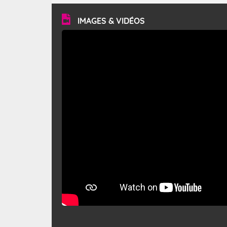
vitesse moyenne de 50 km/h et atteindre 80 à 100 km/h
en rafales, parfois davantage. Il parcourt la basse vallée
du Rhône et la Provence et envahit le littoral
IMAGES & VIDÉOS
méditerranéen à partir de la Camargue.