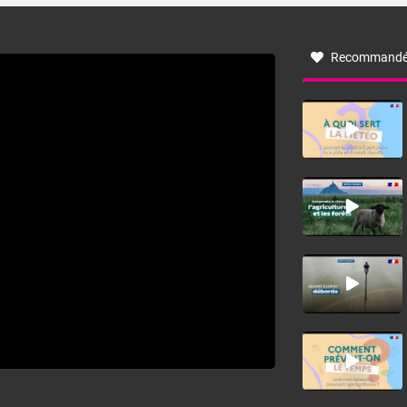
à nord-ouest, dans un secteur qui part du Roussillon à la
vallée de l’Aude et à l’ouest de l’Hérault. L’étymologie de
ce vent vient du latin trasmontanus, signifiant au-delà des
monts, en allusion aux régions montagneuses d’où
Recommandé
provient ce vent.