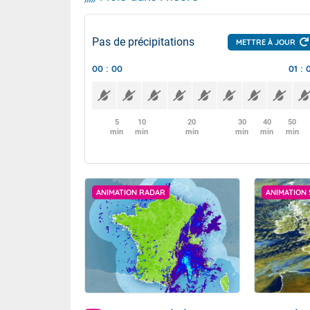
Pas de précipitations
METTRE À JOUR
00 : 00
01 : 
5
10
20
30
40
50
min
min
min
min
min
min
ANIMATION RADAR
ANIMATION 