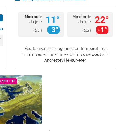
Minimale
Maximale
11°
22°
du jour
du jour
3°
1°
00
Ecart
Ecart
Écarts avec les moyennes de températures
minimales et maximales du mois de
août
sur
Ancretteville-sur-Mer
SATELLITE