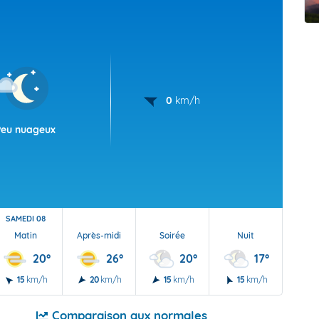
t Futuna
oid
0
km/h
Peu nuageux
SAMEDI 08
Matin
Après-midi
Soirée
Nuit
20°
26°
20°
17°
15
km/h
20
km/h
15
km/h
15
km/h
Comparaison aux normales