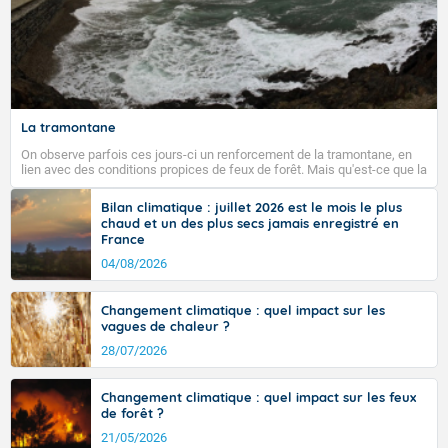
Fermer
La tramontane
On observe parfois ces jours-ci un renforcement de la tramontane, en
lien avec des conditions propices de feux de forêt. Mais qu'est-ce que la
tramontane ? Quelles sont ses caractéristiques ? La tramontane est un
vent turbulent soufflant de secteur nord-ouest à nord, ou ouest à nord-
Bilan climatique : juillet 2026 est le mois le plus
ouest, dans un secteur qui part du Roussillon à la vallée de l’Aude et à
chaud et un des plus secs jamais enregistré en
l’ouest de l’Hérault. L’étymologie de ce vent vient du latin trasmontanus,
France
signifiant au-delà des monts, en allusion aux régions montagneuses
d’où provient ce vent.
04/08/2026
Changement climatique : quel impact sur les
vagues de chaleur ?
28/07/2026
Changement climatique : quel impact sur les feux
de forêt ?
21/05/2026