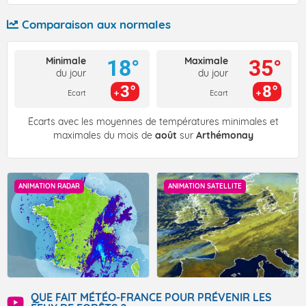
Comparaison aux normales
Minimale
Maximale
18°
35°
du jour
du jour
3°
8°
Ecart
Ecart
Écarts avec les moyennes de températures minimales et
maximales du mois de
août
sur
Arthémonay
ANIMATION RADAR
ANIMATION SATELLITE
QUE FAIT MÉTÉO-FRANCE POUR PRÉVENIR LES