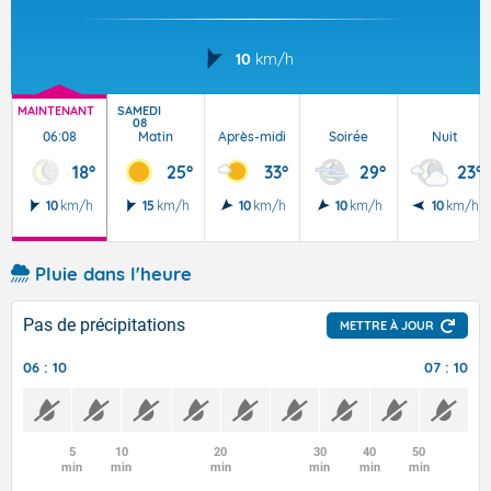
10
km/h
MAINTENANT
SAMEDI
08
06:08
Matin
Après-midi
Soirée
Nuit
18°
25°
33°
29°
23°
10
km/h
15
km/h
10
km/h
10
km/h
10
km/h
Pluie dans l'heure
Pas de précipitations
METTRE À JOUR
06 : 10
07 : 10
5
10
20
30
40
50
min
min
min
min
min
min