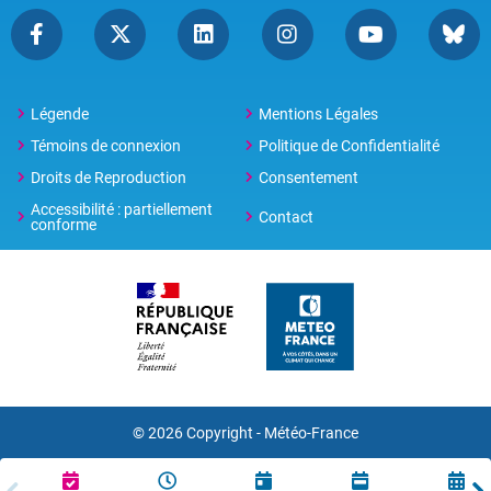
Légende
Mentions Légales
Témoins de connexion
Politique de Confidentialité
Droits de Reproduction
Consentement
Accessibilité : partiellement
Contact
conforme
© 2026 Copyright -
Météo-France