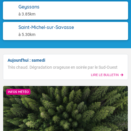
Geyssans
à 3.85km
Saint-Michel-sur-Savasse
à 5.30km
Aujourd'hui : samedi
Très chaud. Dégradation orageuse en soirée par le Sud-Ouest
LIRE LE BULLETIN
INFOS MÉTÉO