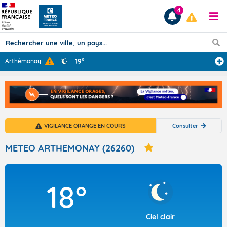
4
19°
Arthémonay
Prévisions
TOUS LES RÉSULTATS
VIGILANCE ORANGE EN COURS
Consulter
Articles
METEO ARTHEMONAY (26260)
18°
Ciel clair