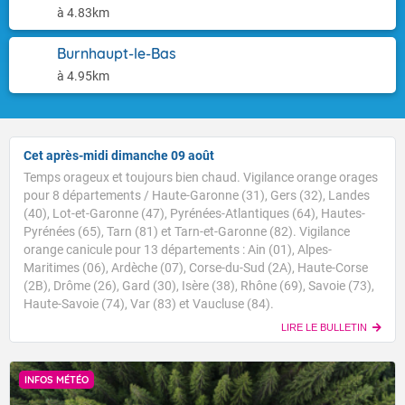
à 4.83km
Burnhaupt-le-Bas
à 4.95km
Cet après-midi dimanche 09 août
Temps orageux et toujours bien chaud. Vigilance orange orages
pour 8 départements / Haute-Garonne (31), Gers (32), Landes
(40), Lot-et-Garonne (47), Pyrénées-Atlantiques (64), Hautes-
Pyrénées (65), Tarn (81) et Tarn-et-Garonne (82). Vigilance
orange canicule pour 13 départements : Ain (01), Alpes-
Maritimes (06), Ardèche (07), Corse-du-Sud (2A), Haute-Corse
(2B), Drôme (26), Gard (30), Isère (38), Rhône (69), Savoie (73),
Haute-Savoie (74), Var (83) et Vaucluse (84).
LIRE LE BULLETIN
INFOS MÉTÉO