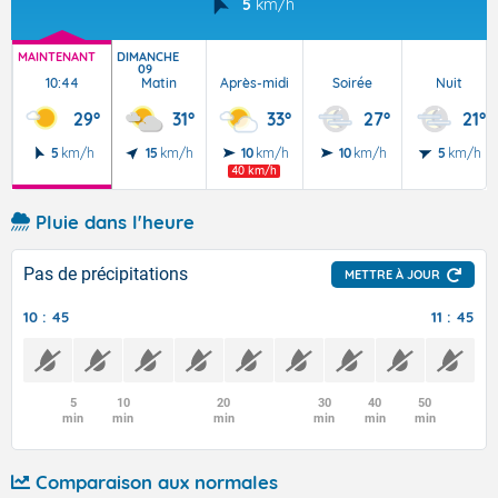
5
km/h
MAINTENANT
DIMANCHE
09
10:44
Matin
Après-midi
Soirée
Nuit
29°
31°
33°
27°
21°
5
km/h
15
km/h
10
km/h
10
km/h
5
km/h
40 km/h
Pluie dans l'heure
Pas de précipitations
METTRE À JOUR
10 : 45
11 : 45
5
10
20
30
40
50
min
min
min
min
min
min
Comparaison aux normales