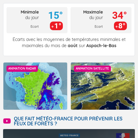
Minimale
Maximale
15°
34°
du jour
du jour
1°
8°
Ecart
Ecart
Écarts avec les moyennes de températures minimales et
maximales du mois de
août
sur
Aspach-le-Bas
ANIMATION RADAR
ANIMATION SATELLITE
QUE FAIT MÉTÉO-FRANCE POUR PRÉVENIR LES
FEUX DE FORÊTS ?