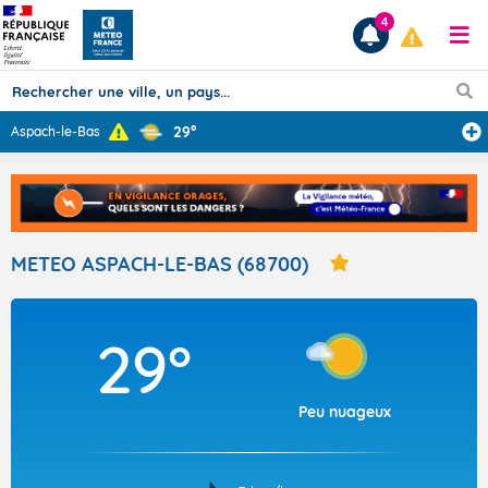
4
29°
Aspach-le-Bas
Prévisions
TOUS LES RÉSULTATS
METEO ASPACH-LE-BAS (68700)
Articles
29°
Peu nuageux