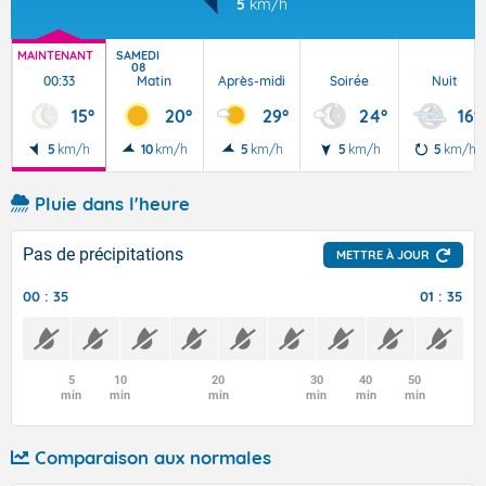
5
km/h
MAINTENANT
SAMEDI
08
00:33
Matin
Après-midi
Soirée
Nuit
15°
20°
29°
24°
16°
5
km/h
10
km/h
5
km/h
5
km/h
5
km/h
Pluie dans l'heure
Pas de précipitations
METTRE À JOUR
00 : 35
01 : 35
5
10
20
30
40
50
min
min
min
min
min
min
Comparaison aux normales