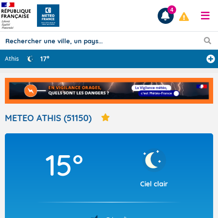
4
17°
Athis
Prévisions
TOUS LES RÉSULTATS
METEO ATHIS (51150)
Articles
15°
Ciel clair