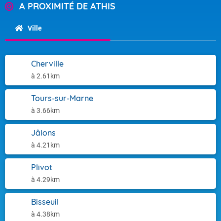
A PROXIMITÉ DE ATHIS
Ville
Cherville
à 2.61km
Tours-sur-Marne
à 3.66km
Jâlons
à 4.21km
Plivot
à 4.29km
Bisseuil
à 4.38km