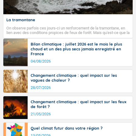
La tramontane
On observe parfois ces jours-ci un renforcement de la tramontane, en
lien avec des conditions propices de feux de forêt. Mais qu'est-ce que la
tramontane ? Quelles sont ses caractéristiques ? La tramontane est un
vent turbulent soufflant de secteur nord-ouest à nord, ou ouest à nord-
Bilan climatique : juillet 2026 est le mois le plus
ouest, dans un secteur qui part du Roussillon à la vallée de l’Aude et à
chaud et un des plus secs jamais enregistré en
l’ouest de l’Hérault. L’étymologie de ce vent vient du latin trasmontanus,
France
signifiant au-delà des monts, en allusion aux régions montagneuses
d’où provient ce vent.
04/08/2026
Changement climatique : quel impact sur les
vagues de chaleur ?
28/07/2026
Changement climatique : quel impact sur les feux
de forêt ?
21/05/2026
Quel climat futur dans votre région ?
13/05/2026