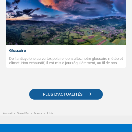
Glossaire
De l’anticyclone au vortex polaire, consultez notre glossaire météo et
climat. Non exhaustif, il est mis à jour régulièrement, au fil de nos
publications. Vous y trouverez également des liens utiles vers nos
contenus pédagogiques concernant les phénomènes
météorologiques et des informations scientifiques sur le
changement climatique.
PLUS D'ACTUALITÉS
Accueil
Grand Est
Marne
Athis