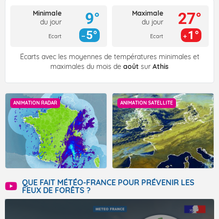
Minimale
Maximale
9°
27°
du jour
du jour
5°
1°
Ecart
Ecart
Écarts avec les moyennes de températures minimales et
maximales du mois de
août
sur
Athis
ANIMATION RADAR
ANIMATION SATELLITE
QUE FAIT MÉTÉO-FRANCE POUR PRÉVENIR LES
FEUX DE FORÊTS ?