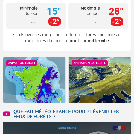
Minimale
Maximale
15°
28°
du jour
du jour
2°
2°
Ecart
Ecart
Écarts avec les moyennes de températures minimales et
maximales du mois de
août
sur
Aufferville
ANIMATION RADAR
ANIMATION SATELLITE
QUE FAIT MÉTÉO-FRANCE POUR PRÉVENIR LES
FEUX DE FORÊTS ?