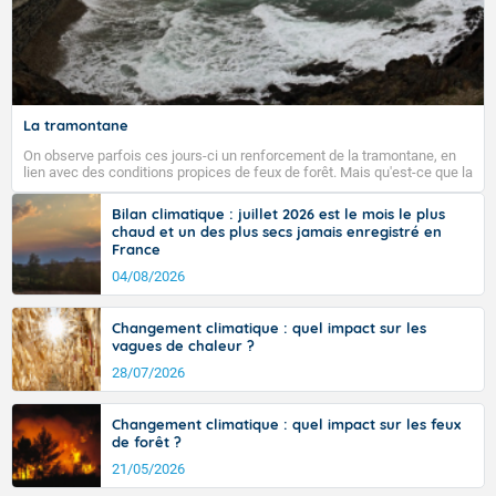
La tramontane
On observe parfois ces jours-ci un renforcement de la tramontane, en
lien avec des conditions propices de feux de forêt. Mais qu'est-ce que la
tramontane ? Quelles sont ses caractéristiques ? La tramontane est un
vent turbulent soufflant de secteur nord-ouest à nord, ou ouest à nord-
Bilan climatique : juillet 2026 est le mois le plus
ouest, dans un secteur qui part du Roussillon à la vallée de l’Aude et à
chaud et un des plus secs jamais enregistré en
l’ouest de l’Hérault. L’étymologie de ce vent vient du latin trasmontanus,
France
signifiant au-delà des monts, en allusion aux régions montagneuses
d’où provient ce vent.
04/08/2026
Changement climatique : quel impact sur les
vagues de chaleur ?
28/07/2026
Changement climatique : quel impact sur les feux
de forêt ?
21/05/2026