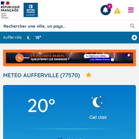
4
18°
Aufferville
Prévisions
TOUS LES RÉSULTATS
METEO AUFFERVILLE (77570)
Articles
20°
Ciel clair