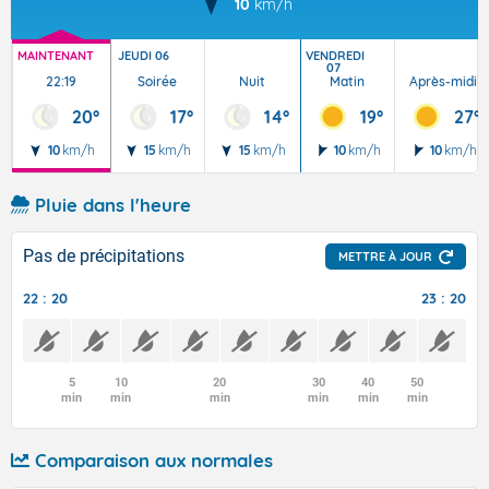
10
km/h
MAINTENANT
JEUDI 06
VENDREDI
07
22:19
Soirée
Nuit
Matin
Après-midi
20°
17°
14°
19°
27°
10
km/h
15
km/h
15
km/h
10
km/h
10
km/h
Pluie dans l'heure
Pas de précipitations
METTRE À JOUR
22 : 20
23 : 20
5
10
20
30
40
50
min
min
min
min
min
min
Comparaison aux normales