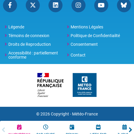
Légende
Mentions Légales
Témoins de connexion
Politique de Confidentialité
Droits de Reproduction
Consentement
Accessibilité : partiellement
Contact
conforme
© 2026 Copyright -
Météo-France