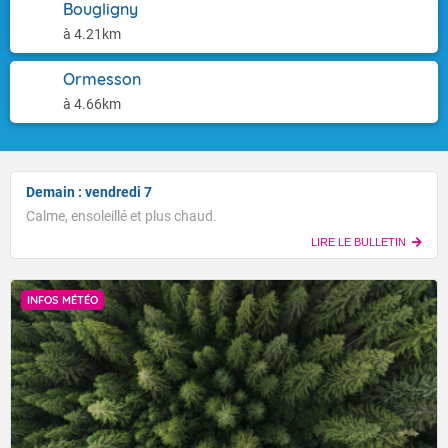
Bougligny
à 4.21km
Ormesson
à 4.66km
Demain : vendredi 7
Calme, ensoleillé et plus chaud.
LIRE LE BULLETIN
INFOS MÉTÉO