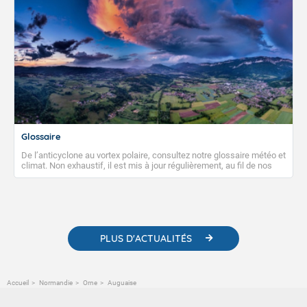
Glossaire
De l’anticyclone au vortex polaire, consultez notre glossaire météo et
climat. Non exhaustif, il est mis à jour régulièrement, au fil de nos
publications. Vous y trouverez également des liens utiles vers nos
contenus pédagogiques concernant les phénomènes
météorologiques et des informations scientifiques sur le
changement climatique.
PLUS D'ACTUALITÉS
Accueil
Normandie
Orne
Auguaise