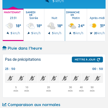
5
km/h
MAINTENANT
SAMEDI
DIMANCHE
08
09
23:51
Soirée
Nuit
Matin
Après-midi
18°
18°
18°
24°
31°
5
km/h
5
km/h
5
km/h
15
km/h
20
km/h
Pluie dans l'heure
Pas de précipitations
METTRE À JOUR
23 : 50
00 : 50
5
10
20
30
40
50
min
min
min
min
min
min
Comparaison aux normales