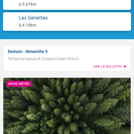
à 3.67km
Les Genettes
à 4.19km
Demain : dimanche 9
Temps orageux et toujours bien chaud.
LIRE LE BULLETIN
INFOS MÉTÉO