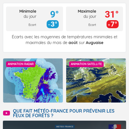
Minimale
Maximale
9°
31°
du jour
du jour
3°
7°
Ecart
Ecart
Écarts avec les moyennes de températures minimales et
maximales du mois de
août
sur
Auguaise
ANIMATION RADAR
ANIMATION SATELLITE
QUE FAIT MÉTÉO-FRANCE POUR PRÉVENIR LES
FEUX DE FORÊTS ?