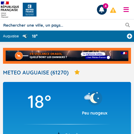
4
18°
Auguaise
Prévisions
TOUS LES RÉSULTATS
METEO AUGUAISE (61270)
Articles
18°
Peu nuageux