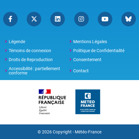
Légende
Mentions Légales
Témoins de connexion
Politique de Confidentialité
Droits de Reproduction
Consentement
Accessibilité : partiellement
Contact
conforme
© 2026 Copyright -
Météo-France