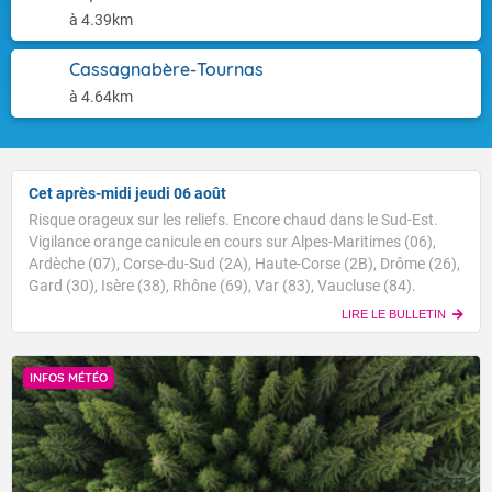
à 4.39km
Cassagnabère-Tournas
à 4.64km
Cet après-midi jeudi 06 août
Risque orageux sur les reliefs. Encore chaud dans le Sud-Est.
Vigilance orange canicule en cours sur Alpes-Maritimes (06),
Ardèche (07), Corse-du-Sud (2A), Haute-Corse (2B), Drôme (26),
Gard (30), Isère (38), Rhône (69), Var (83), Vaucluse (84).
LIRE LE BULLETIN
INFOS MÉTÉO