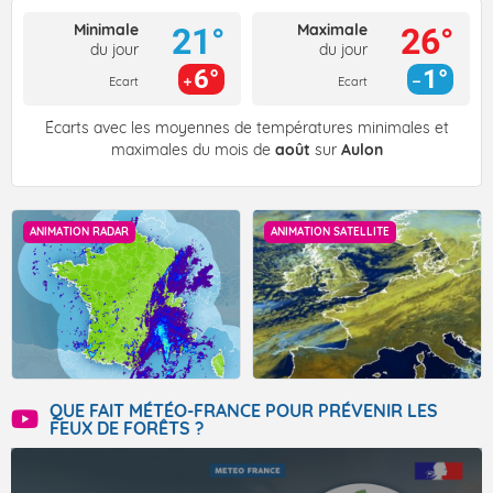
Minimale
Maximale
21°
26°
du jour
du jour
6°
1°
Ecart
Ecart
Écarts avec les moyennes de températures minimales et
maximales du mois de
août
sur
Aulon
ANIMATION RADAR
ANIMATION SATELLITE
QUE FAIT MÉTÉO-FRANCE POUR PRÉVENIR LES
FEUX DE FORÊTS ?