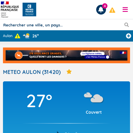
4
26°
Aulon
Prévisions
TOUS LES RÉSULTATS
METEO AULON (31420)
Articles
27°
Couvert