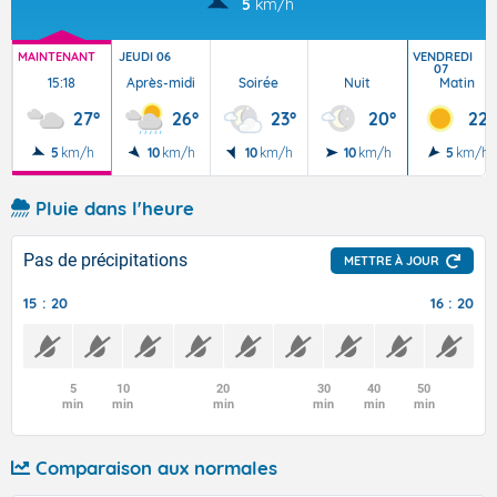
5
km/h
MAINTENANT
JEUDI 06
VENDREDI
07
15:18
Après-midi
Soirée
Nuit
Matin
27°
26°
23°
20°
22°
5
km/h
10
km/h
10
km/h
10
km/h
5
km/h
Pluie dans l'heure
Pas de précipitations
METTRE À JOUR
15 : 20
16 : 20
5
10
20
30
40
50
min
min
min
min
min
min
Comparaison aux normales