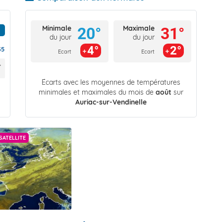
Minimale
Maximale
20°
31°
du jour
du jour
4°
2°
35
Ecart
Ecart
Écarts avec les moyennes de températures
minimales et maximales du mois de
août
sur
Auriac-sur-Vendinelle
SATELLITE