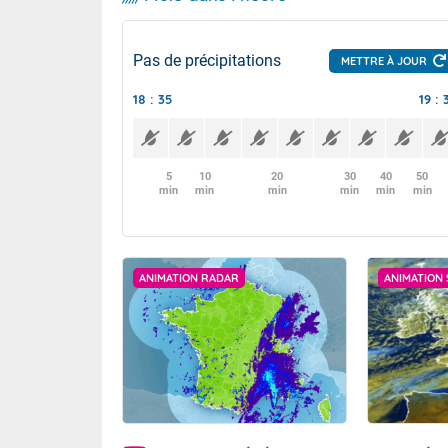
Pas de précipitations
METTRE À JOUR
18 : 35
19 : 
5
10
20
30
40
50
min
min
min
min
min
min
ANIMATION RADAR
ANIMATION 