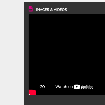
vitesse moyenne de 50 km/h et atteindre 80 à 100 km/h
en rafales, parfois davantage. Il parcourt la basse vallée
du Rhône et la Provence et envahit le littoral
IMAGES & VIDÉOS
méditerranéen à partir de la Camargue.