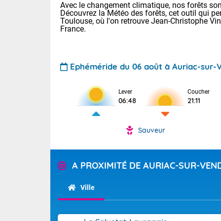
Avec le changement climatique, nos forêts sont
Découvrez la Météo des forêts, cet outil qui pe
Toulouse, où l'on retrouve Jean-Christophe Vi
France.
Ephéméride du 06 août à Auriac-sur-V
Lever
Coucher
Voici les tem
06:48
21:11
22/13 Paris :
Clermont-Fd :
Limoges : 27/
Sauveur
Lille : 24/12
TENDANCE P
Demain vendr
Pour la sema
A PROXIMITÉ DE AURIAC-SUR-VEN
Calme, enso
Cette semain
temps devrait 
Ville
La journée s'
territoire. O
Tendance des
2026 :
pyrénnéennes, 
alors que la 