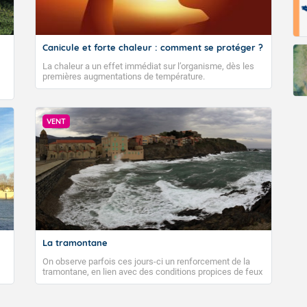
Canicule et forte chaleur : comment se protéger ?
La chaleur a un effet immédiat sur l’organisme, dès les
premières augmentations de température.
VENT
La tramontane
On observe parfois ces jours-ci un renforcement de la
tramontane, en lien avec des conditions propices de feux
de forêt. Mais qu'est-ce que la tramontane ? Quelles sont
ses caractéristiques ? La tramontane est un vent
turbulent soufflant de secteur nord-ouest à nord, ou ouest