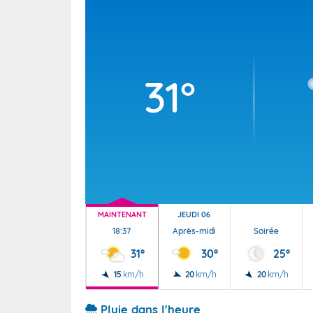
Wallis e
Grand fr
31°
MAINTENANT
JEUDI 06
18:37
Après-midi
Soirée
31°
30°
25°
15
km/h
20
km/h
20
km/h
Pluie dans l'heure