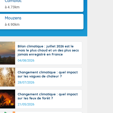
Cambiac
aison.
ttoral l'après-
à 4.73km
n général, 14
r
Mouzens
sse, il fait
ouvent 30 à 35
à 4.90km
Bilan climatique : juillet 2026 est le
mois le plus chaud et un des plus secs
jamais enregistré en France
04/08/2026
Changement climatique : quel impact
sur les vagues de chaleur ?
28/07/2026
Changement climatique : quel impact
sur les feux de forêt ?
21/05/2026