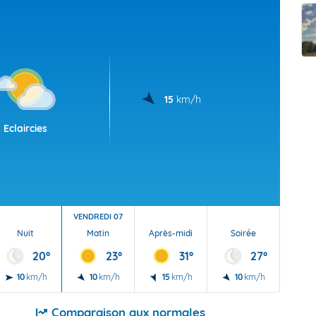
t Futuna
oid
15
km/h
Eclaircies
VENDREDI 07
Nuit
Matin
Après-midi
Soirée
Nu
20°
23°
31°
27°
10
km/h
10
km/h
15
km/h
10
km/h
5
Comparaison aux normales