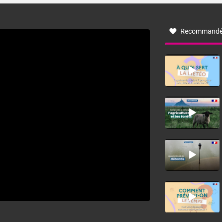
à nord-ouest, dans un secteur qui part du Roussillon à la
vallée de l’Aude et à l’ouest de l’Hérault. L’étymologie de
ce vent vient du latin trasmontanus, signifiant au-delà des
monts, en allusion aux régions montagneuses d’où
Recommandé
provient ce vent.