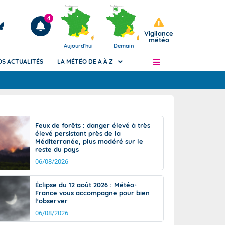
4
Vigilance
météo
Aujourd'hui
Demain
OS ACTUALITÉS
LA MÉTÉO DE A À Z
Articles
ngers
Feux de forêts : danger élevé à très
Phénomènes dangereux de J+2 à J+7
élevé persistant près de la
civile
Méditerranée, plus modéré sur le
Avertissement pluies intenses à l'échelle
reste du pays
des communes (Apic)
és
06/08/2026
Bulletins Marine
ateur de
Bulletins d'estimation du risque
Éclipse du 12 août 2026 : Météo-
d'avalanche
France vous accompagne pour bien
-pompier
l'observer
Météo des forêts
06/08/2026
Vigicrues