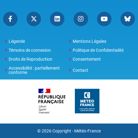
Légende
Mentions Légales
Témoins de connexion
Politique de Confidentialité
Droits de Reproduction
Consentement
Accessibilité : partiellement
Contact
conforme
© 2026 Copyright -
Météo-France