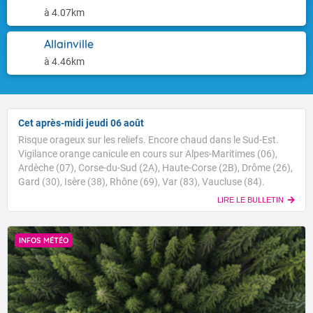
à 4.07km
Allainville
à 4.46km
Cet après-midi jeudi 06 août
Risque orageux sur les reliefs. Encore chaud dans le Sud-Est.
Vigilance orange canicule en cours sur Alpes-Maritimes (06),
Ardèche (07), Corse-du-Sud (2A), Haute-Corse (2B), Drôme (26),
Gard (30), Isère (38), Rhône (69), Var (83), Vaucluse (84).
LIRE LE BULLETIN
INFOS MÉTÉO