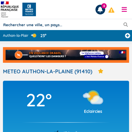
4
23°
Authon-la-Plain
...
Prévisions
TOUS LES RÉSULTATS
METEO AUTHON-LA-PLAINE (91410)
Articles
22°
Eclaircies