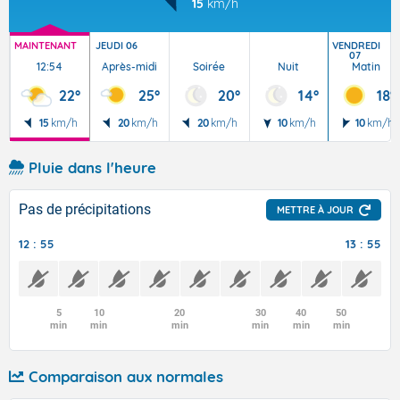
15
km/h
MAINTENANT
JEUDI 06
VENDREDI
07
12:54
Après-midi
Soirée
Nuit
Matin
22°
25°
20°
14°
18°
15
km/h
20
km/h
20
km/h
10
km/h
10
km/h
Pluie dans l'heure
Pas de précipitations
METTRE À JOUR
12 : 55
13 : 55
5
10
20
30
40
50
min
min
min
min
min
min
Comparaison aux normales