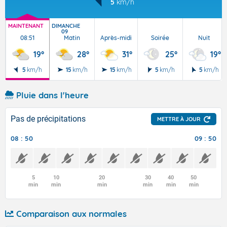
5
km/h
MAINTENANT
DIMANCHE
09
08:51
Matin
Après-midi
Soirée
Nuit
19°
28°
31°
25°
19°
5
km/h
15
km/h
15
km/h
5
km/h
5
km/h
Pluie dans l'heure
Pas de précipitations
METTRE À JOUR
08 : 50
09 : 50
5
10
20
30
40
50
min
min
min
min
min
min
Comparaison aux normales