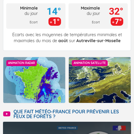
Minimale
Maximale
14°
32°
du jour
du jour
1°
7°
Ecart
Ecart
Écarts avec les moyennes de températures minimales et
maximales du mois de
août
sur
Autreville-sur-Moselle
ANIMATION RADAR
ANIMATION SATELLITE
QUE FAIT MÉTÉO-FRANCE POUR PRÉVENIR LES
FEUX DE FORÊTS ?