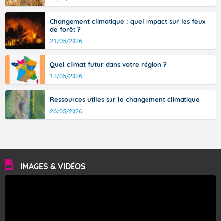
avec des pointes jusqu'à 37 à 38 degrés dans l'arrière-
pays varois et en vallée de la Garonne.
Changement climatique : quel impact sur les feux
de forêt ?
21/05/2026
Fermer
Quel climat futur dans votre région ?
13/05/2026
Ressources utiles sur le changement climatique
26/05/2026
IMAGES & VIDÉOS