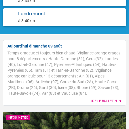
à 3.34km
Landremont
à 3.40km
Aujourd'hui dimanche 09 août
Temps orageux et toujours bien chaud. Vigilance orange orages
pour 8 départements / Haute-Garonne (31), Gers (32), Landes
(40), Lot-et-Garonne (47), Pyrénées-Atlantiques (64), Hautes-
Pyrénées (65), Tarn (81) et Tarn-et-Garonne (82). Vigilance
orange canicule pour 13 départements : Ain (01), Alpes-
Maritimes (06), Ardèche (07), Corse-du-Sud (2A), Haute-Corse
(2B), Drôme (26), Gard (30), Isère (38), Rhône (69), Savoie (73),
Haute-Savoie (74), Var (83) et Vaucluse (84).
LIRE LE BULLETIN
INFOS MÉTÉO