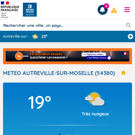
4
23°
Autreville-sur-
...
Prévisions
TOUS LES RÉSULTATS
METEO AUTREVILLE-SUR-MOSELLE (54380)
Articles
19°
Très nuageux